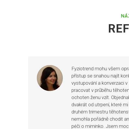
NÁ
RE
Fyziotrend mohu všem opravd
přístup se snahou najít konk
vystupování a konverzaci v
pracovat v průběhu těhotens
ochoten ženu vzít. Objedna
dvakrát od utrpení, které mi
druhém trimestru těhotenstv
nemohla pořádně chodit ani
péči o miminko. Jsem moc rá