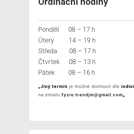
Ordinační hodiny
Pondělí 08 – 17 h
Úterý 14 – 19 h
Středa 08 – 17 h
Čtvrtek 08 – 13 h
Pátek 08 – 16 h
„Jiný termín
je možné domluvit dle
indiv
na emailu
fyzio.trendjm@gmail.com
„