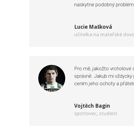
naskytne podobný problém
Lucie Mašková
učitelka na mateřské dov
Pro mě, jakožto vrcholové s
správně. Jakub mi vždycky p
cením jeho ochoty a přátels
Vojtěch Bagin
sportovec, student