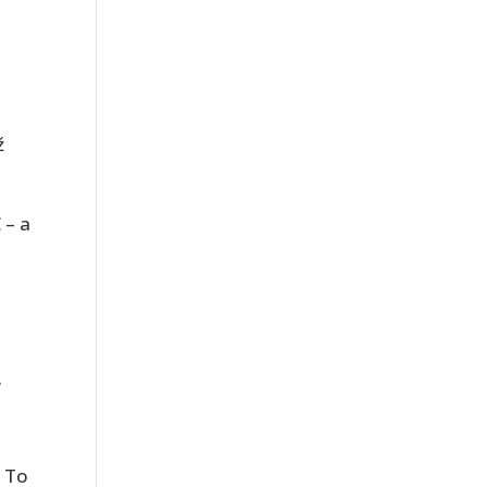
ž
 – a
.
. To