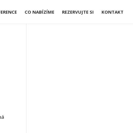
FERENCE
CO NABÍZÍME
REZERVUJTE SI
KONTAKT
ná
.