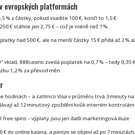
 v evropských platformách
,5 % z částky, pokud vsadíte 100 €, končí to 1,5 €
50 € stáhne jen 2,75 € – což je méně než 1 %.
platky nad 500 €, ale na menší částky 15 € přidá až 2 % a
alý“ vklad, 888casino zvedá poplatek na 0,7 % – tedy 0,35 €
azbu 1,2 % za převod měn.
er
e hodinách – a zatímco Visa v průměru trvá 3 minuty na
ávají až 12 minutový zpoždění kvůli interním kontrolám
 free spins – výplaty jsou jen další marketingová iluze
 € do online kasina, a peníze se objeví až po 7 minutách