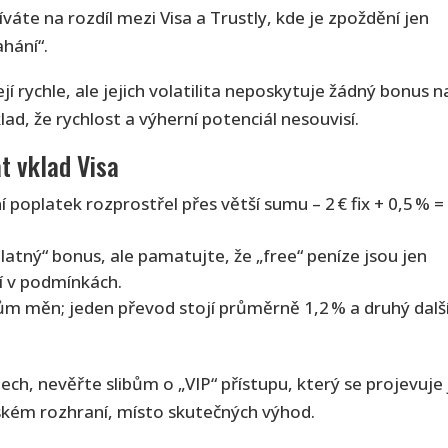
váte na rozdíl mezi Visa a Trustly, kde je zpoždění jen
ahání“.
í rychle, ale jejich volatilita neposkytuje žádný bonus n
klad, že rychlost a výherní potenciál nesouvisí.
at vklad Visa
í poplatek rozprostřel přes větší sumu – 2 € fix + 0,5 % =
latný“ bonus, ale pamatujte, že „free“ peníze jsou jen
tí v podmínkách.
m měn; jeden převod stojí průměrně 1,2 % a druhý dalš
h, nevěřte slibům o „VIP“ přístupu, který se projevuje 
ském rozhraní, místo skutečných výhod.