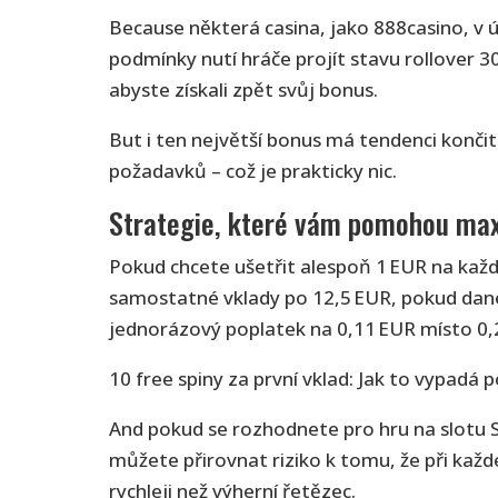
Because některá casina, jako 888casino, v 
podmínky nutí hráče projít stavu rollover 
abyste získali zpět svůj bonus.
But i ten největší bonus má tendenci konči
požadavků – což je prakticky nic.
Strategie, které vám pomohou maxi
Pokud chcete ušetřit alespoň 1 EUR na kaž
samostatné vklady po 12,5 EUR, pokud dané
jednorázový poplatek na 0,11 EUR místo 0,
10 free spiny za první vklad: Jak to vypadá p
And pokud se rozhodnete pro hru na slotu S
můžete přirovnat riziko k tomu, že při každ
rychleji než výherní řetězec.