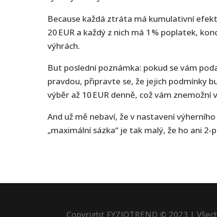
Because každá ztráta má kumulativní efekt
20 EUR a každý z nich má 1 % poplatek, konc
výhrách.
But poslední poznámka: pokud se vám podaří
pravdou, připravte se, že jejich podmínky b
výběr až 10 EUR denně, což vám znemožní v
And už mě nebaví, že v nastavení výherního
„maximální sázka“ je tak malý, že ho ani 2‑p
Copyright FYZIOTREND © 2023 | Všech