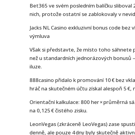
Bet365 ve svém posledním balíčku sliboval 25
nich, protože ostatní se zablokovaly v nevi
Jacks NL Casino exkluzivní bonus code bez v
výmluva
Však si představte, že místo toho sáhnete p
než u standardních jednorázových bonusů –
iluze.
888casino přidalo k promování 10 € bez vk
hráč na skutečném účtu získal alespoň 5 €, 
Orientační kalkulace: 800 her × průměrná sáz
na 0,125 € čistého zisku.
LeonVegas (zkráceně LeoVegas) zase spusti
denně, ale pouze 4 dny byly skutečně aktivní