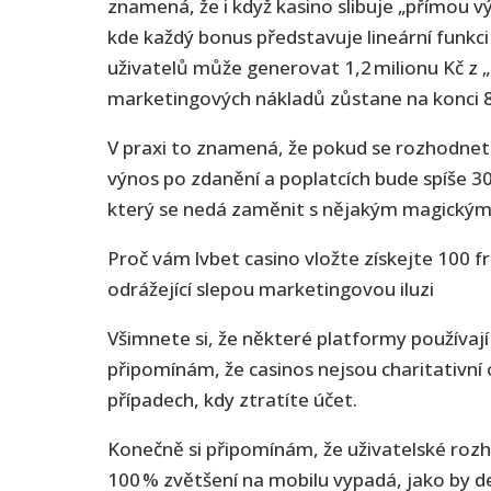
znamená, že i když kasino slibuje „přímou výp
kde každý bonus představuje lineární funkci
uživatelů může generovat 1,2 milionu Kč z „
marketingových nákladů zůstane na konci 8
V praxi to znamená, že pokud se rozhodnete
výnos po zdanění a poplatcích bude spíše 30
který se nedá zaměnit s nějakým magick
Proč vám lvbet casino vložte získejte 100 fr
odrážející slepou marketingovou iluzi
Všimnete si, že některé platformy používají 
připomínám, že casinos nejsou charitativní
případech, kdy ztratíte účet.
Konečně si připomínám, že uživatelské rozhr
100 % zvětšení na mobilu vypadá, jako by d