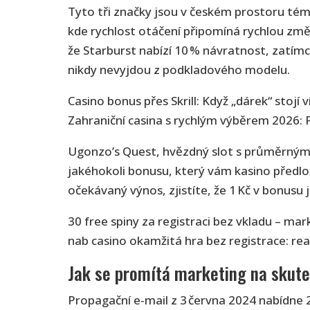
Tyto tři značky jsou v českém prostoru témě
kde rychlost otáčení připomíná rychlou změ
že Starburst nabízí 10 % návratnost, zatímco
nikdy nevyjdou z podkladového modelu.
Casino bonus přes Skrill: Když „dárek“ stojí 
Zahraniční casina s rychlým výběrem 2026: Př
Ugonzo’s Quest, hvězdný slot s průměrným R
jakéhokoli bonusu, který vám kasino předloží
očekávaný výnos, zjistíte, že 1 Kč v bonusu 
30 free spiny za registraci bez vkladu – mar
nab casino okamžitá hra bez registrace: rea
Jak se promítá marketing na skut
Propagační e‑mail z 3 června 2024 nabídne 2