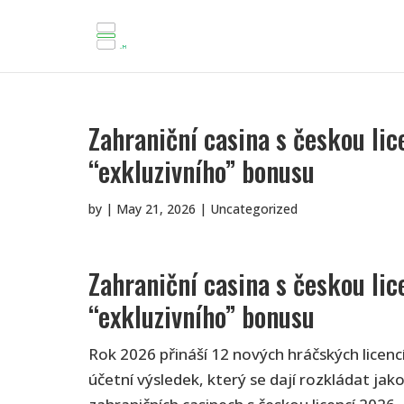
Zahraniční casina s českou lic
“exkluzivního” bonusu
by
|
May 21, 2026
| Uncategorized
Zahraniční casina s českou lic
“exkluzivního” bonusu
Rok 2026 přináší 12 nových hráčských licencí
účetní výsledek, který se dají rozkládat ja