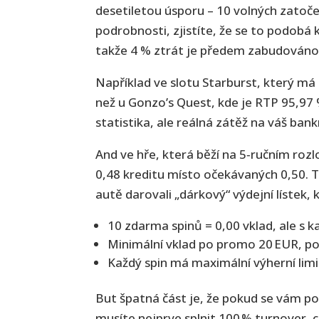
desetiletou úsporu – 10 volných zatoče
podrobnosti, zjistíte, že se to podobá 
takže 4 % ztrát je předem zabudováno
Například ve slotu Starburst, který m
než u Gonzo’s Quest, kde je RTP 95,97
statistika, ale reálná zátěž na váš bankr
And ve hře, která běží na 5‑ručním ro
0,48 kreditu místo očekávaných 0,50. T
autě darovali „dárkový“ výdejní lístek, 
10 zdarma spinů = 0,00 vklad, ale s
Minimální vklad po promo 20 EUR, po
Každý spin má maximální výherní limi
But špatná část je, že pokud se vám p
musíte nejprve splnit 100 % turnover,