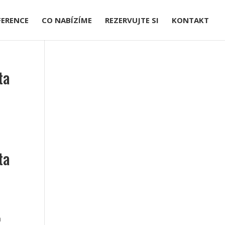
FERENCE
CO NABÍZÍME
REZERVUJTE SI
KONTAKT
ta
ta
a