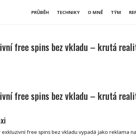
PRŮBĚH
TECHNIKY
O MNĚ
TÝM
RE
ivní free spins bez vkladu – krutá reali
ivní free spins bez vkladu – krutá reali
xi
P exkluzivní free spins bez vkladu vypadá jako reklama n