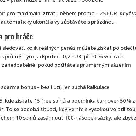
mit pro maximalní ztrátu během promo – 25 EUR. Když v
 automaticky ukončí a vy zůstáváte s prázdnou.
a pro hráče
í sledovat, kolik reálných peněz můžete získat po odečt
ů s průměrným jackpotem 0,2 EUR, při 30 % win rate,
ela zanedbatelné, pokud počítáte s průměrným sázením
 zdarma bonus – bez iluzí, jen suchá kalkulace
 kde získáte 15 free spinů a podmínka turnover 50 % z
fér. To se podobá situaci, kdy ve hře s vysokou volatilitou
během 10 spinů zasáhnout 100‑násobek sázky, ale zbyt