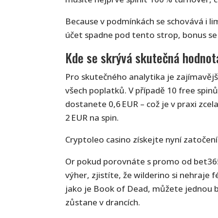
Because v podmínkách se schovává i li
účet spadne pod tento strop, bonus se
Kde se skrývá skutečná hodnot
Pro skutečného analytika je zajímavějš
všech poplatků. V případě 10 free spin
dostanete 0,6 EUR – což je v praxi zc
2 EUR na spin.
Cryptoleo casino získejte nyní zatočení
Or pokud porovnáte s promo od bet365,
výher, zjistíte, že wilderino si nehraje 
jako je Book of Dead, můžete jednou 
zůstane v drancích.