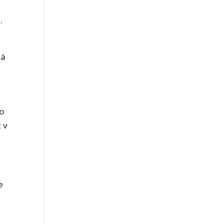
.
má
ho
 v
e