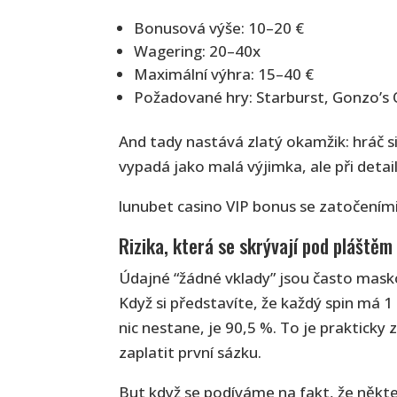
Bonusová výše: 10–20 €
Wagering: 20–40x
Maximální výhra: 15–40 €
Požadované hry: Starburst, Gonzo’s
And tady nastává zlatý okamžik: hráč s
vypadá jako malá výjimka, ale při detai
lunubet casino VIP bonus se zatočením
Rizika, která se skrývají pod pláštěm
Údajné “žádné vklady” jsou často masko
Když si představíte, že každý spin má 1
nic nestane, je 90,5 %. To je prakticky z
zaplatit první sázku.
But když se podíváme na fakt, že někte