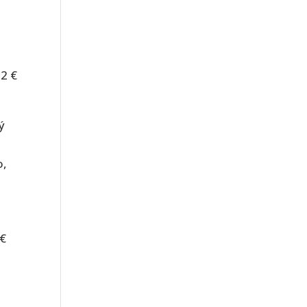
02 €
ý
o,
 €