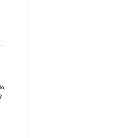
,
lo,
ý