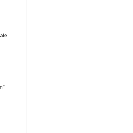
.
 ale
n“