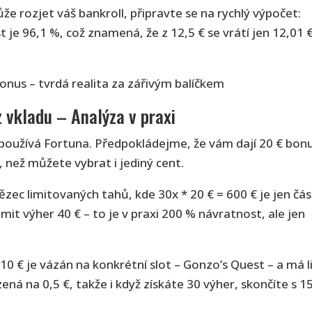
že rozjet váš bankroll, připravte se na rychlý výpočet:
 je 96,1 %, což znamená, že z 12,5 € se vrátí jen 12,01 
nus – tvrdá realita za zářivým balíčkem
 vkladu – Analýza v praxi
používá Fortuna. Předpokládejme, že vám dají 20 € bonu
 než můžete vybrat i jediný cent.
tězec limitovaných tahů, kde 30x * 20 € = 600 € je jen čás
imit výher 40 € – to je v praxi 200 % návratnost, ale jen
.
10 € je vázán na konkrétní slot – Gonzo’s Quest – a má l
ná na 0,5 €, takže i když získáte 30 výher, skončíte s 15