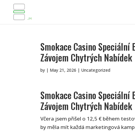
Smokace Casino Speciální 
Závojem Chytrých Nabídek
by
|
May 21, 2026
| Uncategorized
Smokace Casino Speciální 
Závojem Chytrých Nabídek
Včera jsem přišel o 12,5 € během testov
by měla mít každá marketingová kampa