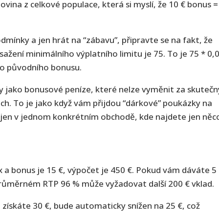
lovina z celkové populace, která si myslí, že 10 € bonus =
ínky a jen hrát na “zábavu”, připravte se na fakt, že
žení minimálního výplatního limitu je 75. To je 75 * 0,
ho původního bonusu.
hry jako bonusové peníze, které nelze vyměnit za skutečn
tech. To je jako když vám přijdou “dárkové” poukázky na
ít jen v jednom konkrétním obchodě, kde najdete jen něc
x a bonus je 15 €, výpočet je 450 €. Pokud vám dáváte 5
i průměrném RTP 96 % může vyžadovat další 200 € vklad.
 a získáte 30 €, bude automaticky snížen na 25 €, což