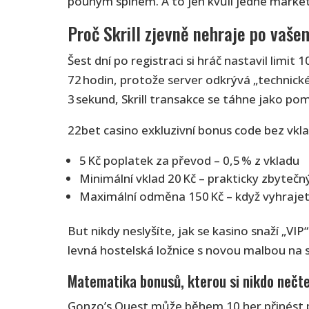
pouhým spinem. A to jen kvůli jedné market
Proč Skrill zjevně nehraje po vaše
Šest dní po registraci si hráč nastavil limit
72 hodin, protože server odkrývá „technick
3 sekund, Skrill transakce se táhne jako pom
22bet casino exkluzivní bonus code bez vkla
5 Kč poplatek za převod – 0,5 % z vkladu
Minimální vklad 20 Kč – prakticky zbytečn
Maximální odměna 150 Kč – když vyhrajete 
But nikdy neslyšíte, jak se kasino snaží „VIP
levná hostelská ložnice s novou malbou na st
Matematika bonusů, kterou si nikdo nečt
Gonzo’s Quest může během 10 her přinést pr