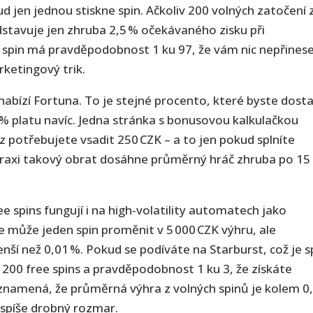
 jen jednou stiskne spin. Ačkoliv 200 volných zatočení 
dstavuje jen zhruba 2,5 % očekávaného zisku při
pin má pravděpodobnost 1 ku 97, že vám nic nepřinese
arketingový trik.
bízí Fortuna. To je stejné procento, které byste dosta
 % platu navíc. Jedna stránka s bonusovou kalkulačkou
z potřebujete vsadit 250 CZK – a to jen pokud splníte
raxi takový obrat dosáhne průměrný hráč zhruba po 15
ee spins fungují i na high‑volatility automatech jako
může jeden spin proměnit v 5 000 CZK výhru, ale
ší než 0,01 %. Pokud se podíváte na Starburst, což je s
e 200 free spins a pravděpodobnost 1 ku 3, že získáte
 znamená, že průměrná výhra z volných spinů je kolem 0
e spíše drobný rozmar.