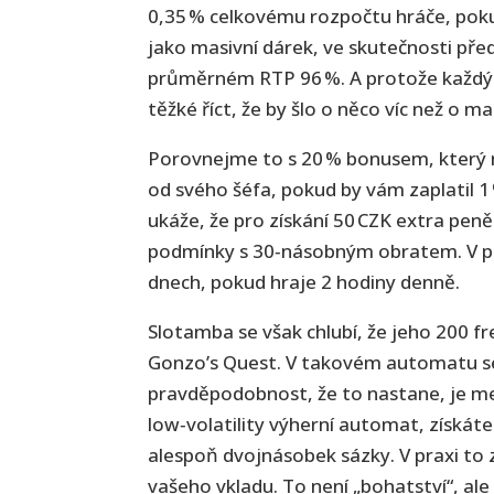
0,35 % celkovému rozpočtu hráče, pokud
jako masivní dárek, ve skutečnosti pře
průměrném RTP 96 %. A protože každý s
těžké říct, že by šlo o něco víc než o m
Porovnejme to s 20 % bonusem, který na
od svého šéfa, pokud by vám zaplatil 1
ukáže, že pro získání 50 CZK extra peně
podmínky s 30‑násobným obratem. V p
dnech, pokud hraje 2 hodiny denně.
Slotamba se však chlubí, že jeho 200 fr
Gonzo’s Quest. V takovém automatu se 
pravděpodobnost, že to nastane, je men
low‑volatility výherní automat, získát
alespoň dvojnásobek sázky. V praxi to
vašeho vkladu. To není „bohatství“, al