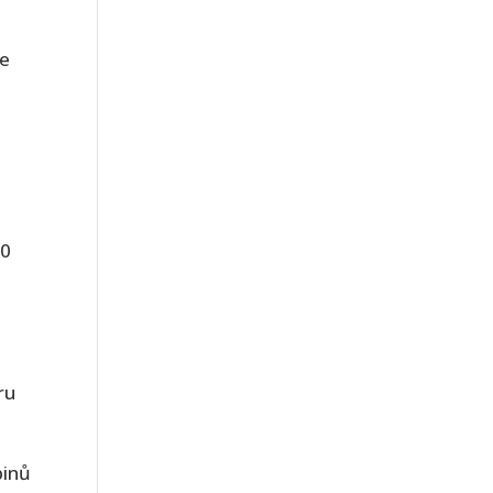
je
90
ru
pinů