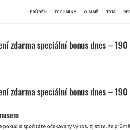
PRŮBĚH
TECHNIKY
O MNĚ
TÝM
RE
ení zdarma speciální bonus dnes – 190
ení zdarma speciální bonus dnes – 190
onusem
 pokud si spočítáte očekávaný výnos, zjistíte, že prům