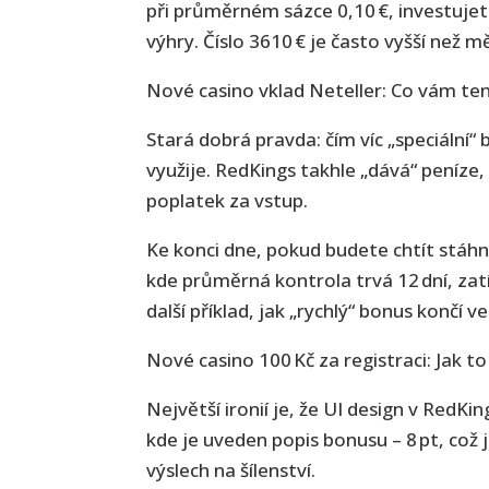
při průměrném sázce 0,10 €, investujet
výhry. Číslo 3610 € je často vyšší než
Nové casino vklad Neteller: Co vám ten
Stará dobrá pravda: čím víc „speciáln
využije. RedKings takhle „dává“ peníze,
poplatek za vstup.
Ke konci dne, pokud budete chtít stáhn
kde průměrná kontrola trvá 12 dní, zat
další příklad, jak „rychlý“ bonus končí ve
Nové casino 100 Kč za registraci: Jak 
Největší ironií je, že UI design v Red
kde je uveden popis bonusu – 8 pt, což 
výslech na šílenství.