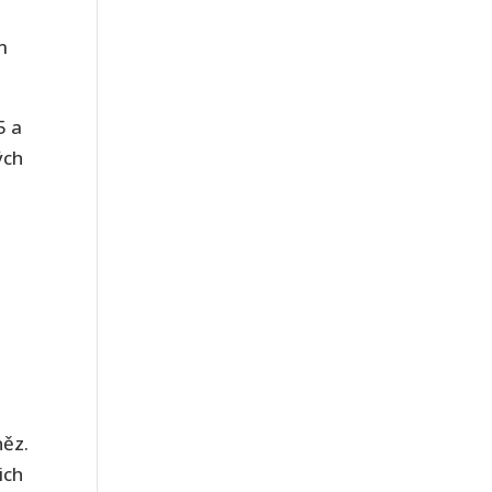
m
5 a
ých
něz.
ich