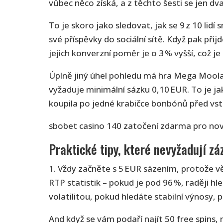
vůbec něco získá, a z těchto šesti se jen 
To je skoro jako sledovat, jak se 9 z 10 lidí
své příspěvky do sociální sítě. Když pak přij
jejich konverzní poměr je o 3 % vyšší, což je 
Úplně jiný úhel pohledu má hra Mega Moolah
vyžaduje minimální sázku 0,10 EUR. To je ja
koupila po jedné krabičce bonbónů před vs
sbobet casino 140 zatočení zdarma pro nové 
Praktické tipy, které nevyžadují zá
1. Vždy začněte s 5 EUR sázením, protože v
RTP statistik – pokud je pod 96 %, raději hl
volatilitou, pokud hledáte stabilní výnosy
And když se vám podaří najít 50 free spins