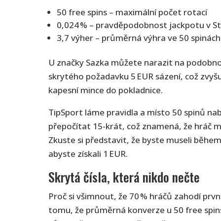
50 free spins – maximální počet rotací
0,024 % – pravděpodobnost jackpotu v S
3,7 výher – průměrná výhra ve 50 spinách
U značky Sazka můžete narazit na podobnou
skrytého požadavku 5 EUR sázení, což zvyšu
kapesní mince do pokladnice.
TipSport láme pravidla a místo 50 spinů nab
přepočítat 15‑krát, což znamená, že hráč mu
Zkuste si představit, že byste museli běhe
abyste získali 1 EUR.
Skrytá čísla, která nikdo nečte
Proč si všimnout, že 70 % hráčů zahodí prvn
tomu, že průměrná konverze u 50 free spins 