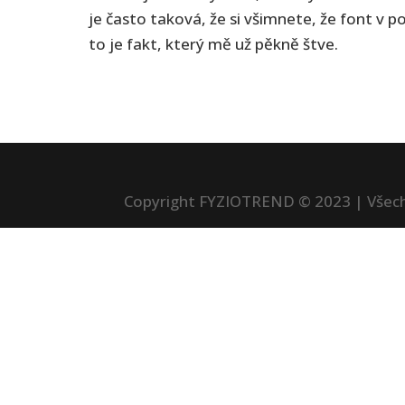
je často taková, že si všimnete, že font v 
to je fakt, který mě už pěkně štve.
Copyright FYZIOTREND © 2023 | Všech