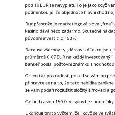
pod 10 EUR se nevyplatí. To je jako když vá
podmínkou je, že objednáte hlavní chod ne
But přestože je marketingová slova „free“
kasino dává něco zadarmo. Skutečné náklady
původní investici o 150 %.
Because všechny ty „dárcovské“ akce jsou j
průměrně 0,07 EUR na každý investovaný 1 
bankéř poslal poštovní známku s hodnotou 
Or jen tak pro radost, pokud se vám po první
připravte se na to, že tato nabídka zanikne
se vám podaří rozluštit složitý šifrovací alg
Cashed casino 150 free spins bez podmínky 
Ukončuji tímto výčtem, že i když se ve světě