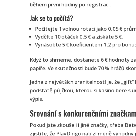
během první hodiny po registraci.
Jak se to počítá?
Počítejte 1 volnou rotaci jako 0,05 € prů
Vydělte 10 otáček 0,5 € a získáte 5 €.
Vynásobte 5 € koeficientem 1,2 pro bonus
Když to shrneme, dostanete 6 € hodnoty za 1
papíře. Ve skutečnosti bude 70 % hráčů sko
Jedna z největších zranitelností je, že „gift
podstatě půjčkou, kterou si kasino bere s 
výpis.
Srovnání s konkurenčními značkam
Pokud jste zkoušeli i jiné značky, třeba Be
zjistíte, že PlayDingo nabízí méně výhodný 