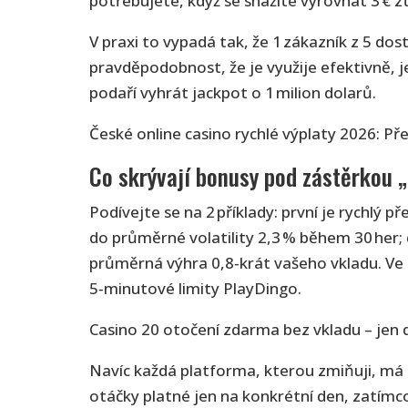
potřebujete, když se snažíte vyrovnat 3 € 
V praxi to vypadá tak, že 1 zákazník z 5 do
pravděpodobnost, že je využije efektivně, j
podaří vyhrát jackpot o 1 milion dolarů.
České online casino rychlé výplaty 2026: Pře
Co skrývají bonusy pod zástěrkou „
Podívejte se na 2 příklady: první je rychlý 
do průměrné volatility 2,3 % během 30 her;
průměrná výhra 0,8‑krát vašeho vkladu. Ve 
5‑minutové limity PlayDingo.
Casino 20 otočení zdarma bez vkladu – jen
Navíc každá platforma, kterou zmiňuji, má s
otáčky platné jen na konkrétní den, zatímc