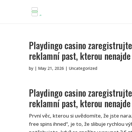
Playdingo casino zaregistrujte
reklamní past, kterou nenajde 
by
|
May 21, 2026
| Uncategorized
Playdingo casino zaregistrujte
reklamní past, kterou nenajde 
První věc, kterou si uvědomíte, že jste naraz
free spins ihned“, je to, že slibuje rychlou v