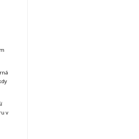
ím
ěrná
kdy
í
ru v