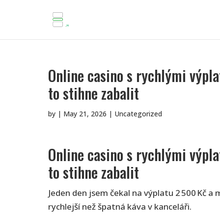
Online casino s rychlými výplat
to stihne zabalit
by
|
May 21, 2026
| Uncategorized
Online casino s rychlými výplat
to stihne zabalit
Jeden den jsem čekal na výplatu 2 500 Kč a m
rychlejší než špatná káva v kanceláři.