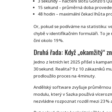
3 sekundy – načtení slotu Gonzo’s Q
15 sekund – průměrná doba proveden
48 hodin – maximální čekací lhůta pr
Or, pokud se podíváme na statistiku: ve 
chybě v identifikačním formuláři. To j
činí okolo 19 %.
Druhá řada: Když „okamžitý“ z
Jedno z letních let 2025 přišel s kampa
30 sekund. Realita? 9 z 10 zákazníků 
prodloužilo proces na 4 minuty.
Andělský software zvyšuje průměrnou r
modulu, který v Sazka používá vícerozm
nezvládne rozpoznat rozdíl mezi 23 % a