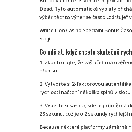
But pokud chcete konkrétní příklad, pod
Dead. Tyto automatické výplaty přichá
výběr těchto výher se často „zdržuje“ v
White Lion Casino Speciální Bonus Ča
Stojí
Co udělat, když chcete skutečně rych
1. Zkontrolujte, že váš účet má ověřen
přepisu.
2. Vytvořte si 2‑faktorovou autentifikac
rychlosti načtení několika spinů v slotu.
3. Vyberte si kasino, kde je průměrná 
28 sekund, což je o 2 sekundy rychlejš
Because některé platformy záměrně nas