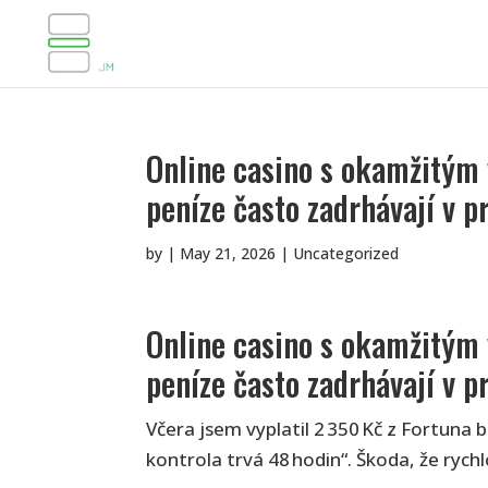
Online casino s okamžitým 
peníze často zadrhávají v 
by
|
May 21, 2026
| Uncategorized
Online casino s okamžitým 
peníze často zadrhávají v 
Včera jsem vyplatil 2 350 Kč z Fortuna 
kontrola trvá 48 hodin“. Škoda, že rychl