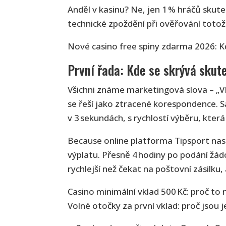
Anděl v kasinu? Ne, jen 1 % hráčů skuteč
technické zpoždění při ověřování totožn
Nové casino free spiny zdarma 2026: K
První řada: Kde se skrývá skut
Všichni známe marketingová slova – „VIP
se řeší jako ztracené korespondence. Sá
v 3 sekundách, s rychlostí výběru, kter
Because online platforma Tipsport nas
výplatu. Přesně 4 hodiny po podání žádo
rychlejší než čekat na poštovní zásilk
Casino minimální vklad 500 Kč: proč t
Volné otočky za první vklad: proč jsou 