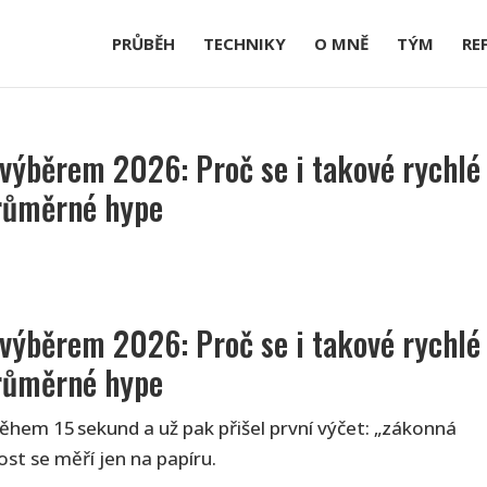
PRŮBĚH
TECHNIKY
O MNĚ
TÝM
RE
výběrem 2026: Proč se i takové rychlé
průměrné hype
výběrem 2026: Proč se i takové rychlé
průměrné hype
během 15 sekund a už pak přišel první výčet: „zákonná
ost se měří jen na papíru.