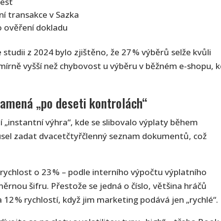
uest
í transakce v Sazka
o ověření dokladu
studii z 2024 bylo zjištěno, že 27 % výběrů selže kvůli
e mírně vyšší než chybovost u výběru v běžném e‑shopu, 
namená „po deseti kontrolách“
ní „instantní výhra“, kde se slibovalo výplaty během
musel zadat dvacet­čtyřčlenný seznam dokumentů, což
ychlost o 23 % – podle interního výpočtu výplatního
ěrnou šifru. Přestože se jedná o číslo, většina hráčů
 12 % rychlostí, když jim marketing podává jen „rychlé“.