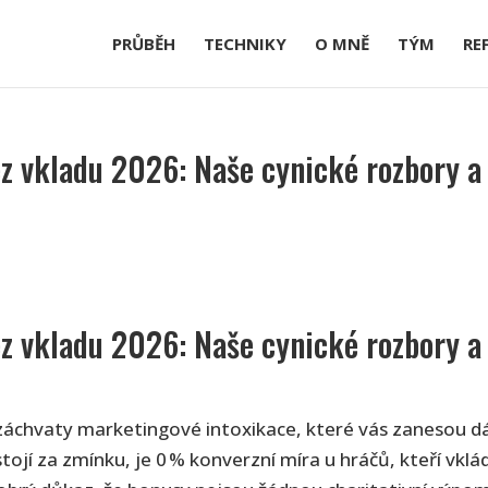
PRŮBĚH
TECHNIKY
O MNĚ
TÝM
RE
z vkladu 2026: Naše cynické rozbory a
z vkladu 2026: Naše cynické rozbory a
n záchvaty marketingové intoxikace, které vás zanesou d
stojí za zmínku, je 0 % konverzní míra u hráčů, kteří vklád