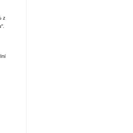
% z
“.
y
lní