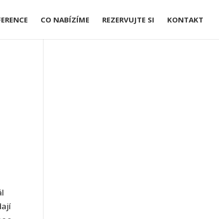
FERENCE
CO NABÍZÍME
REZERVUJTE SI
KONTAKT
ál
ají