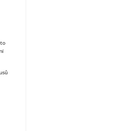
 to
ní
nusů