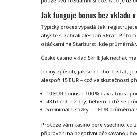
pouze kvůli reklamní slibce. A to je už
Jak funguje bonus bez vkladu v
Typický proces vypadá tak: registrujete
abyste si zahráli alespoň 5 krát. Přito
otáčkami na Starburst, kde průměrná v
České casino vklad Skrill: Jak nechat m
Jediný způsob, jak se z toho dostat, je
alespoň 15 EUR – což ve skutečnosti p
10 EUR bonus = 100 % návratnost po
48 h limit = 2 dny, během nichž se p
5 minimální sázky = 1 EUR průměrná 
Protože vám kasino bere všechno, co zí
připraveni na negativní očekávanou ho