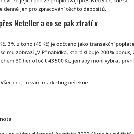
ni neví, že jejich peníze proplouvají přes Neteller, kde se
ce denně jen pro zpracování těchto depositů.
přes Neteller a co se pak ztratí v
 Kč, 3 % z toho (45 Kč) je odčteno jako transakční poplat
e mu zobrazí „VIP“ nabídka, která slibuje 200 % bonus, 
hem 30 her otočit 43 500 Kč, jen aby mohl vybrat první
: Všechno, co vám marketing neřekne
dnota
jsou po týdnu zklamaní, že místo 3000 Kč (co by byl čistý