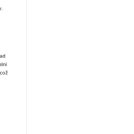
y.
lad
lní
 což