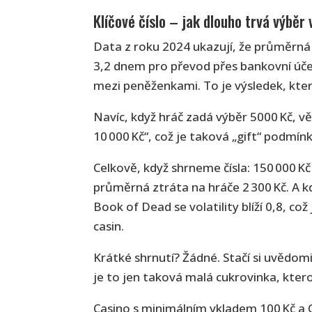
Klíčové číslo – jak dlouho trvá výběr 
Data z roku 2024 ukazují, že průměrná
3,2 dnem pro převod přes bankovní úče
mezi peněženkami. To je výsledek, kter
Navíc, když hráč zadá výběr 5000 Kč, v
10 000 Kč“, což je taková „gift“ podmínk
Celkově, když shrneme čísla: 150 000 K
průměrná ztráta na hráče 2 300 Kč. A kdy
Book of Dead se volatility blíží 0,8, c
casin.
Krátké shrnutí? Žádné. Stačí si uvědomit
je to jen taková malá cukrovinka, kter
Casino s minimálním vkladem 100 Kč a C