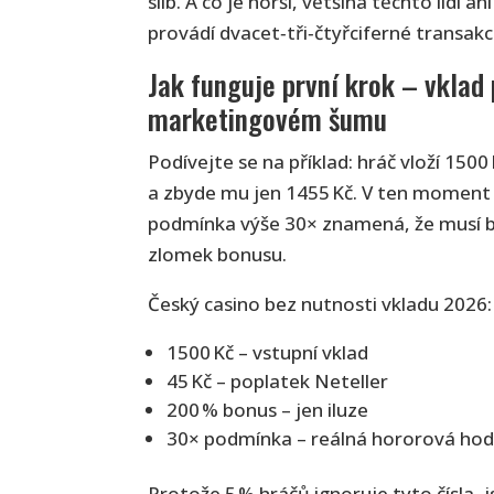
slib. A co je horší, většina těchto lidí a
provádí dvacet‑tři‑čtyřciferné transak
Jak funguje první krok – vklad 
marketingovém šumu
Podívejte se na příklad: hráč vloží 1500
a zbyde mu jen 1455 Kč. V ten moment s
podmínka výše 30× znamená, že musí bě
zlomek bonusu.
Český casino bez nutnosti vkladu 2026
1500 Kč – vstupní vklad
45 Kč – poplatek Neteller
200 % bonus – jen iluze
30× podmínka – reálná hororová ho
Protože 5 % hráčů ignoruje tyto čísla, 