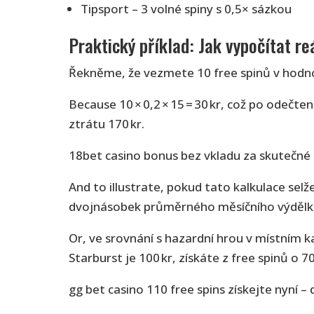
Tipsport – 3 volné spiny s 0,5× sázkou
Praktický příklad: Jak vypočítat reá
Řekněme, že vezmete 10 free spinů v hodnot
Because 10 × 0,2 × 15 = 30 kr, což po odečt
ztrátu 170 kr.
18bet casino bonus bez vkladu za skutečné pe
And to illustrate, pokud tato kalkulace selže
dvojnásobek průměrného měsíčního výdělku
Or, ve srovnání s hazardní hrou v místním 
Starburst je 100 kr, získáte z free spinů o 
gg bet casino 110 free spins získejte nyní – 