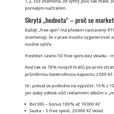
1,2, což znamená, že výhry jsou tak malé, 
pomalým načítáním.
Skrytá „hodnota“ – proč se market
Každý „free spin“ má předem nastavený RTP 
znamenají, že v praxi musíte vygenerovat al
možné výhře.
freshbet casino 50 free spins bez vkladu – 
And tak se 78 % nových hráčů po první ztrá
průměrnou bankrollovou kapacitu 2 000 Kč a 
Or, pokud se podíváte na výpočet: 15 % z 1
jen slabý odlesk vůči reklamním slibům o „
Bet365 – bonus 100 % až 10 000 Kč
Sazka – 5 free spinů, 20 000 Kč vklad