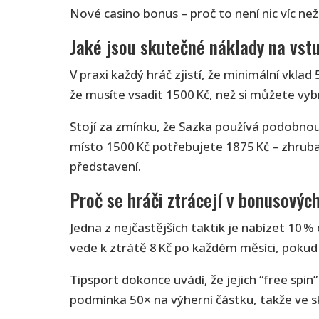
Nové casino bonus – proč to není nic víc než
Jaké jsou skutečné náklady na vst
V praxi každý hráč zjistí, že minimální vkla
že musíte vsadit 1500 Kč, než si můžete vyb
Stojí za zmínku, že Sazka používá podobnou
místo 1500 Kč potřebujete 1875 Kč – zhrub
představení.
Proč se hráči ztrácejí v bonusový
Jedna z nejčastějších taktik je nabízet 10 
vede k ztrátě 8 Kč po každém měsíci, pokud
Tipsport dokonce uvádí, že jejich “free spi
podmínka 50× na výherní částku, takže ve s