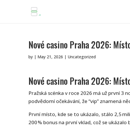
Nové casino Praha 2026: Místo,
by
|
May 21, 2026
| Uncategorized
Nové casino Praha 2026: Místo,
Pražská scénka v roce 2026 má už první 3 n
podvědomí očekávání, že “vip” znamená něco
První místo, kde se to ukázalo, stálo 2,5 mi
200 % bonus na první vklad, což se ukázalo