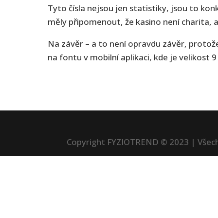
Tyto čísla nejsou jen statistiky, jsou to k
měly připomenout, že kasino není charita, a
Na závěr – a to není opravdu závěr, protož
na fontu v mobilní aplikaci, kde je velikost 
Copyright FYZIOTREND © 2023 | Všech