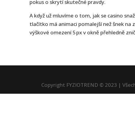
pokus o skrytí skutečné pravdy.
A když už mluvíme o tom, jak se casino snaží 
tlačítko má animaci pomalejší než šnek na za
výškové omezení 5 px v okně přehledně zničí
Copyright FYZIOTREND © 2023 | Všech