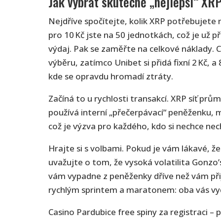
Jak vybrat skutečně „nejlepší“ XR
Nejdříve spočítejte, kolik XRP potřebujete 
pro 10 Kč jste na 50 jednotkách, což je už 
výdaj. Pak se zaměřte na celkové náklady. 
výběru, zatímco Unibet si přidá fixní 2 Kč, a
kde se opravdu hromadí ztráty.
Začíná to u rychlosti transakcí. XRP síť pr
používá interní „přečerpávací“ peněženku,
což je výzva pro každého, kdo si nechce nec
Hrajte si s volbami. Pokud je vám lákavé, že
uvažujte o tom, že vysoká volatilita Gonzo’
vám vypadne z peněženky dříve než vám přij
rychlým sprintem a maratonem: oba vás vyče
Casino Pardubice free spiny za registraci – 