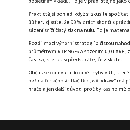
posledním vkladu. To je v praxi stejné jako
Praktičtější pohled: když si zkusíte spočít
30 her, zjistíte, že 99 % z nich skončí s pr
sázení sníží čistý zisk na nulu. To je matemat
Rozdíl mezi výherní strategií a čistou náhod
průměrným RTP 96 % a sázením 0,01 XRP, zís
částka, kterou si předstíráte, že získáte.
Občas se objevují i drobné chyby v UI, které 
než na funkčnost: tlačítko „withdraw“ má pís
hráče a jen další důvod, proč by kasino měl