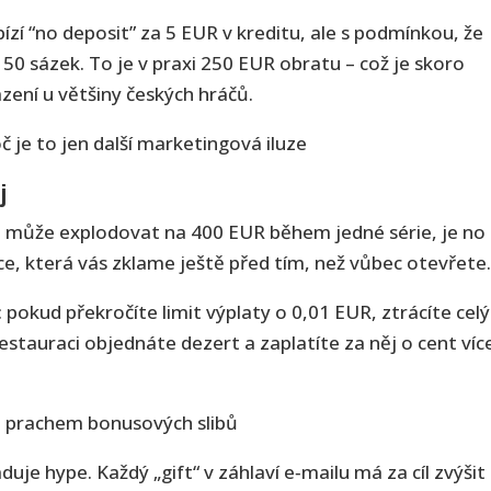
ízí “no deposit” za 5 EUR v kreditu, ale s podmínkou, že
0 sázek. To je v praxi 250 EUR obratu – což je skoro
ení u většiny českých hráčů.
 je to jen další marketingová iluze
j
ra může explodovat na 400 EUR během jedné série, je no
ce, která vás zklame ještě před tím, než vůbec otevřete
: pokud překročíte limit výplaty o 0,01 EUR, ztrácíte celý
restauraci objednáte dezert a zaplatíte za něj o cent víc
a prachem bonusových slibů
uje hype. Každý „gift“ v záhlaví e‑mailu má za cíl zvýšit