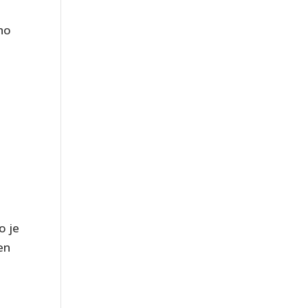
e
ého
o je
en