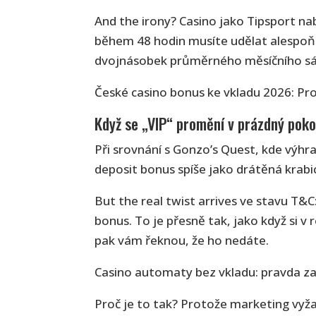
And the irony? Casino jako Tipsport nab
během 48 hodin musíte udělat alespoň 5
dvojnásobek průměrného měsíčního sáz
České casino bonus ke vkladu 2026: Proč
Když se „VIP“ promění v prázdný poko
Při srovnání s Gonzo’s Quest, kde výh
deposit bonus spíše jako drátěná krabi
But the real twist arrives ve stavu T&C
bonus. To je přesně tak, jako když si v 
pak vám řeknou, že ho nedáte.
Casino automaty bez vkladu: pravda z
Proč je to tak? Protože marketing vyžad