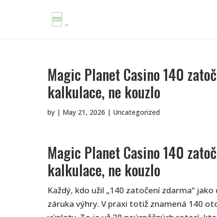
Magic Planet Casino 140 zatoč
kalkulace, ne kouzlo
by
|
May 21, 2026
| Uncategorized
Magic Planet Casino 140 zatoč
kalkulace, ne kouzlo
Každý, kdo užil „140 zatočení zdarma“ jako dá
záruka výhry. V praxi totiž znamená 140 ot