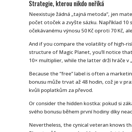
Strategie, kterou nikdo neříká
Neexistuje žádná „tajná metoda“, jen matem
počet otoček a zvyšte sázku. Například 10 s
očekávanému výnosu 50 Kč oproti 70 Kč, al
And if you compare the volatility of high‑r
structure of Magic Planet, you’ll notice tha
10× multiplier, while the latter drží hráče v
Because the “free” label is often a marketing
bonusu může trvat až 48 hodin, což je v pra
kvůli poplatkům za převod.
Or consider the hidden kostka: pokud si zá
svého bonusu během první hodiny díky ne
Nevertheless, the cynical veteran knows that 