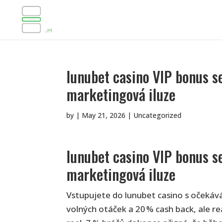
lunubet casino VIP bonus s
marketingová iluze
by
|
May 21, 2026
| Uncategorized
lunubet casino VIP bonus s
marketingová iluze
Vstupujete do lunubet casino s očeká
volných otáček a 20 % cash back, ale rea