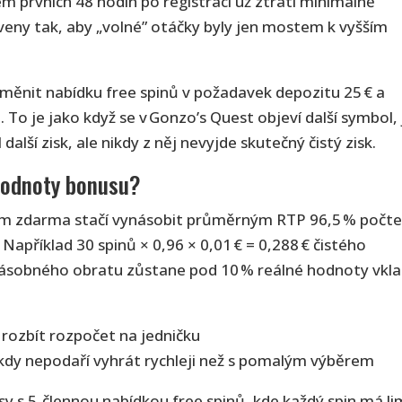
em prvních 48 hodin po registraci už ztratí minimálně
veny tak, aby „volné” otáčky byly jen mostem k vyšším
ěnit nabídku free spinů v požadavek depozitu 25 € a
To je jako když se v Gonzo’s Quest objeví další symbol,
alší zisk, ale nikdy z něj nevyjde skutečný čistý zisk.
hodnoty bonusu?
ím zdarma stačí vynásobit průměrným RTP 96,5 % počt
Například 30 spinů × 0,96 × 0,01 € = 0,288 € čistého
‑násobného obratu zůstane pod 10 % reálné hodnoty vkl
i rozbít rozpočet na jedničku
ikdy nepodaří vyhrát rychleji než s pomalým výběrem
y s 5‑člennou nabídkou free spinů, kde každý spin má li