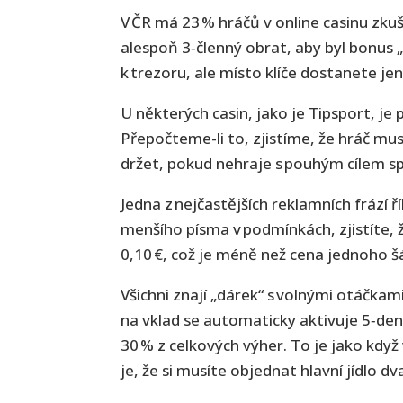
V ČR má 23 % hráčů v online casinu zku
alespoň 3‑členný obrat, aby byl bonus „a
k trezoru, ale místo klíče dostanete jen
U některých casin, jako je Tipsport, j
Přepočteme-li to, zjistíme, že hráč mu
držet, pokud nehraje s pouhým cílem sp
Jedna z nejčastějších reklamních frází 
menšího písma v podmínkách, zjistíte,
0,10 €, což je méně než cena jednoho š
Všichni znají „dárek“ s volnými otáčka
na vklad se automaticky aktivuje 5‑de
30 % z celkových výher. To je jako kdy
je, že si musíte objednat hlavní jídlo dv