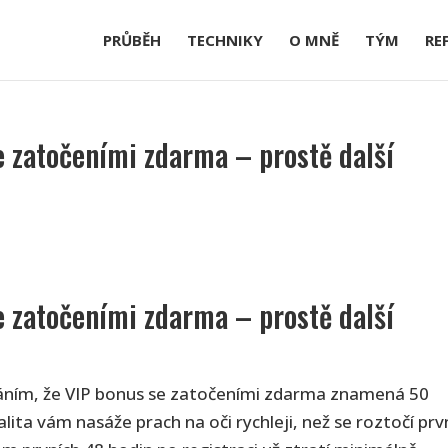
PRŮBĚH
TECHNIKY
O MNĚ
TÝM
RE
e zatočeními zdarma – prostě další
e zatočeními zdarma – prostě další
váním, že VIP bonus se zatočeními zdarma znamená 50
lita vám nasáže prach na oči rychleji, než se roztočí prv