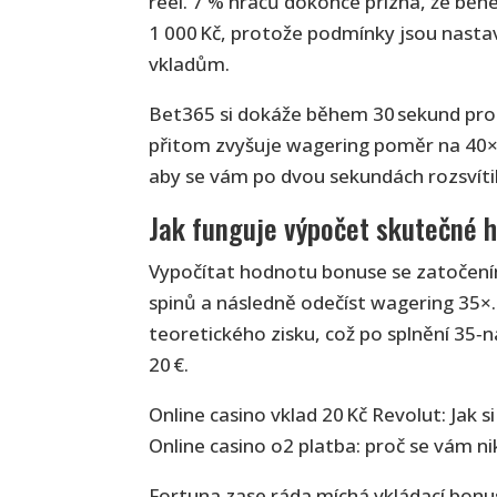
reel. 7 % hráčů dokonce přizná, že běh
1 000 Kč, protože podmínky jsou nasta
vkladům.
Bet365 si dokáže během 30 sekund prom
přitom zvyšuje wagering poměr na 40×. 
aby se vám po dvou sekundách rozsvítil d
Jak funguje výpočet skutečné 
Vypočítat hodnotu bonuse se zatočen
spinů a následně odečíst wagering 35×. 
teoretického zisku, což po splnění 35
20 €.
Online casino vklad 20 Kč Revolut: Jak s
Online casino o2 platba: proč se vám n
Fortuna zase ráda míchá vkládací bonus