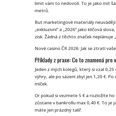
limit vám to nedovolí. To je jako mít 
metrů.
But marketingové materiály neuvádějí 
„exkluzivní“ a „2026“ jako klíčová slova
zisk. Žádná z těchto značek neplánuje „g
Nové casino ČR 2026: Jak se ztratí va
Příklady z praxe: Co to znamená pro 
Jeden z mých kolegů, který si vzal 0,25
výhry, ale po sázení zbyl jen 1,20 €. 
míček.
Or pokud si vezmete 5 € a rozložíte ho 
zůstane v bankrollu max 0,40 €. To je j
máte jen prázdný talíř.