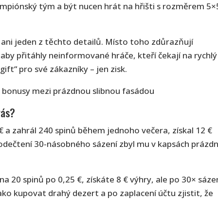
šampiónský tým a být nucen hrát na hřišti s rozměrem 5×
ani jeden z těchto detailů. Místo toho zdůrazňují
, aby přitáhly neinformované hráče, kteří čekají na rychlý
ift“ pro své zákazníky – jen zisk.
še bonusy mezi prázdnou slibnou fasádou
vás?
 € a zahrál 240 spinů během jednoho večera, získal 12 €
Po odečtení 30‑násobného sázení zbyl mu v kapsách prázd
na 20 spinů po 0,25 €, získáte 8 € výhry, ale po 30× sáze
ako kupovat drahý dezert a po zaplacení účtu zjistit, že