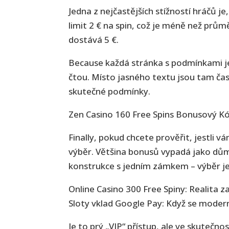
Jedna z nejčastějších stížností hráčů je,
limit 2 € na spin, což je méně než prů
dostává 5 €.
Because každá stránka s podmínkami j
čtou. Místo jasného textu jsou tam čas
skutečné podmínky.
Zen Casino 160 Free Spins Bonusový Kó
Finally, pokud chcete prověřit, jestli
výběr. Většina bonusů vypadá jako dům
konstrukce s jedním zámkem – výběr je
Online Casino 300 Free Spiny: Realita 
Sloty vklad Google Pay: Když se moderní
Je to prý „VIP“ přístup, ale ve skutečnos