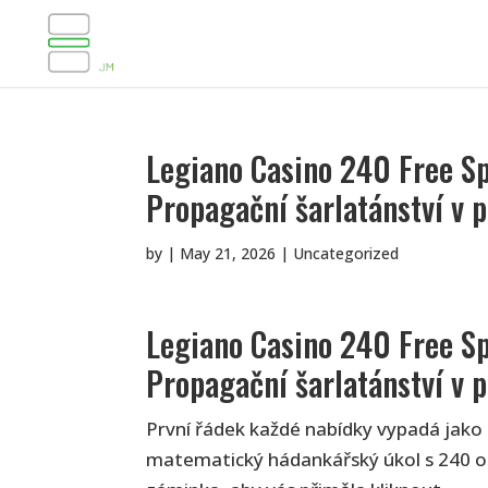
Legiano Casino 240 Free Sp
Propagační šarlatánství v p
by
|
May 21, 2026
| Uncategorized
Legiano Casino 240 Free Sp
Propagační šarlatánství v p
První řádek každé nabídky vypadá jako 
matematický hádankářský úkol s 240 ot