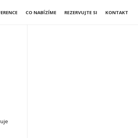
FERENCE
CO NABÍZÍME
REZERVUJTE SI
KONTAKT
vuje