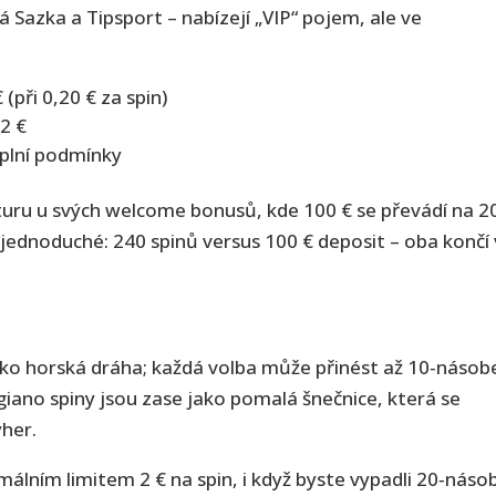
á Sazka a Tipsport – nabízejí „VIP“ pojem, ale ve
(při 0,20 € za spin)
12 €
splní podmínky
uru u svých welcome bonusů, kde 100 € se převádí na 2
jednoduché: 240 spinů versus 100 € deposit – oba končí 
ako horská dráha; každá volba může přinést až 10‑násob
giano spiny jsou zase jako pomalá šnečnice, která se
ýher.
lním limitem 2 € na spin, i když byste vypadli 20‑náso