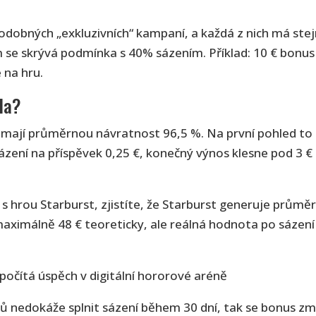
podobných „exkluzivních“ kampaní, a každá z nich má ste
ím se skrývá podmínka s 40% sázením. Příklad: 10 € bonus
 na hru.
sla?
s mají průměrnou návratnost 96,5 %. Na první pohled to 
ázení na příspěvek 0,25 €, konečný výnos klesne pod 3 €
s hrou Starburst, zjistíte, že Starburst generuje průměr
 maximálně 48 € teoreticky, ale reálná hodnota po sázení
 počítá úspěch v digitální hororové aréně
áčů nedokáže splnit sázení během 30 dní, tak se bonus z