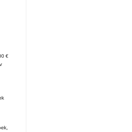
00 €
v
ek
bek,