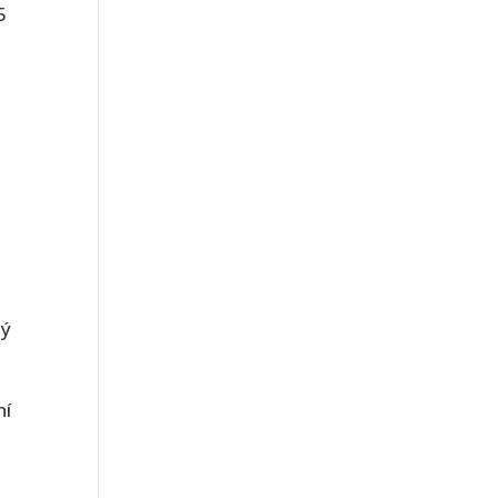
5
ný
ní