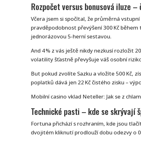
Rozpočet versus bonusová iluze – č
Včera jsem si spočítal, že průměrná vstupní
pravděpodobnost převýšení 300 Kč během tří
jednorázovou 5‑herní sestavou.
And 4 % z vás ještě nikdy nezkusí rozložit 
volatility šťastně převyšuje váš osobní riziko
But pokud zvolíte Sazku a vložíte 500 Kč, z
poplatků dává jen 22 Kč čistého zisku – výpo
Mobilní casino vklad Neteller: Jak se z chla
Technické pasti – kde se skrývají 
Fortuna přichází s rozhraním, kde jsou tlačí
dvojitém kliknutí prodlouží dobu odezvy o 0,3