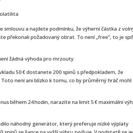
latilita
řete smlouvu a najdete podmínku, že výherní částka z vol
jste překonali požadovaný obrat. To není „free“, to je spí
o není žádná výhoda pro mrzouty
 vkladu 50 € dostanete 200 spinů s předpokladem, že
0. Toto není ani blízko k tomu, co by průměrný hráč mohl
onus během 24 hodin, narazíte na limit 5 € maximální výh
adilo náhodný generátor, který preferuje nízké výplaty
0 spinů se šance na vyšší výhru zvyšuje. V podstatě se j