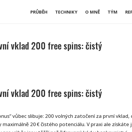
PRŮBĚH
TECHNIKY
O MNĚ
TÝM
RE
ní vklad 200 free spins: čistý
ní vklad 200 free spins: čistý
nus“ vůbec slibuje: 200 volných zatočení za první vklad, 
 maximálně 20 € čistého potenciálu. V praxi ale získáte 