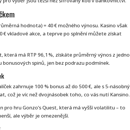
 pro výběr jsou těžší než šifrovaný kód v bankovnictví.
íčkem
 (průměrná hodnota) = 40 € možného výnosu. Kasino však
0 € vkladové akce, a teprve po splnění můžete získat
st, která má RTP 96,1 %, získáte průměrný výnos z jedn
 u bonusových spinů, jen bez podrazu podmínek.
ek
balíček zahrnuje 100 % bonus až do 500 €, ale s 5‑násobn
t, což je víc než dvojnásobek toho, co vás nutí Kansino.
en pro hru Gonzo’s Quest, která má vyšší volatilitu – to
enší, ale výběr je omezenější.
t