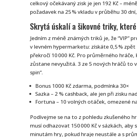
celkový očekávaný zisk je jen 192 Kč – mén
požadavek na 25 % vkladu v průběhu 30 dní,
Skrytá úskalí a šikovné triky, kte
Jedním z méně známých triků je, že “VIP” pr
v levném hypermarketu: získáte 0,5 % zpět z
překročí 10 000 Kč. Pro průměrného hráče, 
zůstane nevyužitá. 3 ze 5 nových hráčů to v
spin“.
Bonus 1000 Kč zdarma, podmínka 30×
Sazka – 2 % cashback, ale jen při zisku na
Fortuna – 10 volných otáček, omezené na
Podívejme se na to z pohledu zkušeného hrá
musí odhazovat 150 000 Kč v sázkách, aby sp
minutám hry, pokud hraje neustále a s pr