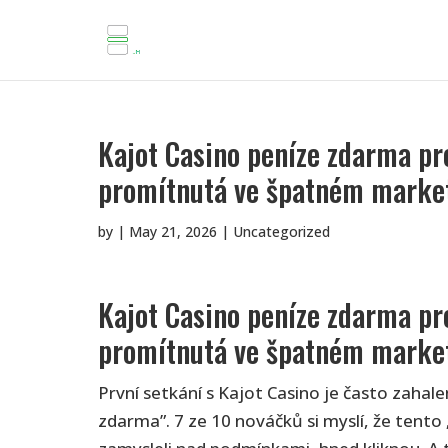
Kajot Casino peníze zdarma pr
promítnutá ve špatném marke
by
|
May 21, 2026
| Uncategorized
Kajot Casino peníze zdarma pr
promítnutá ve špatném marke
První setkání s Kajot Casino je často zahale
zdarma”. 7 ze 10 nováčků si myslí, že tento 