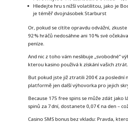
Hledejte hru s nižší volatilitou, jako je 
je téměř dvojnásobek Starburst
Or, pokud se cítíte opravdu odvážní, zkuste
92 % hráčů nedosáhne ani 10 % své očekávané
peníze.
And nic z toho vám neslibuje „svobodné“ vý
kterou kasino používá k získání vašich ztrát
But pokud jste již ztratili 200 € za posledn
platformě jen další výhovorka pro jejich skr
Because 175 free spins se může zdát jako lá
spinů za 7 dní, dostanete 0,07 € na den – co
Casino SMS bonus bez vkladu: Pravda, kter