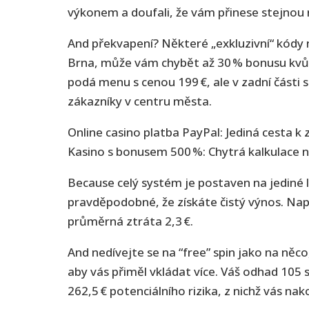
výkonem a doufali, že vám přinese stejnou 
And překvapení? Některé „exkluzivní“ kódy 
Brna, může vám chybět až 30 % bonusu kvůl
podá menu s cenou 199 €, ale v zadní části
zákazníky v centru města.
Online casino platba PayPal: Jediná cesta k 
Kasino s bonusem 500 %: Chytrá kalkulace
Because celý systém je postaven na jediné l
pravděpodobné, že získáte čistý výnos. Nap
průměrná ztráta 2,3 €.
And nedívejte se na “free” spin jako na něc
aby vás přiměl vkládat více. Váš odhad 105 s
262,5 € potenciálního rizika, z nichž vás na