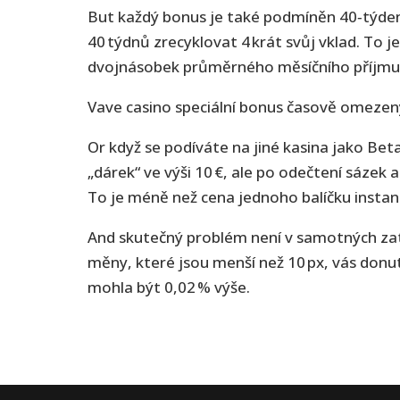
But každý bonus je také podmíněn 40‑týde
40 týdnů zrecyklovat 4 krát svůj vklad. To je 
dvojnásobek průměrného měsíčního příjmu 
Vave casino speciální bonus časově omezen
Or když se podíváte na jiné kasina jako Beta
„dárek“ ve výši 10 €, ale po odečtení sázek
To je méně než cena jednoho balíčku instant
And skutečný problém není v samotných zato
měny, které jsou menší než 10 px, vás donutí
mohla být 0,02 % výše.