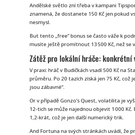
Andělské světlo zní třeba v kampani Tipspor
znamená, že dostanete 150 Kč jen pokud vs
nesmysl.
But tento „free“ bonus se často váže k pod
musíte ještě promítnout 13 500 Kč, než se v
Zátěž pro lokální hráče: konkrétní 
V praxi: hráč v Budičkách vsadí 500 Kč na S
průměru. Po 20 tazích získá jen 75 Kč, což j
jsou zábavné“.
Or v případě Gonzo’s Quest, volatilita je vyš
12‑tich se může najednou objevit 1 000 Kč.
1,2‑krát, což je jen další numerický trik.
And Fortuna na svých stránkách uvádí, že p