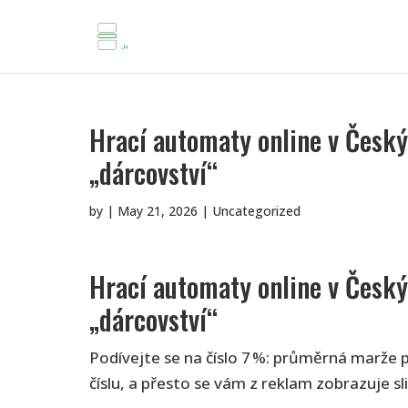
Hrací automaty online v Česk
„dárcovství“
by
|
May 21, 2026
| Uncategorized
Hrací automaty online v Česk
„dárcovství“
Podívejte se na číslo 7 %: průměrná marže
číslu, a přesto se vám z reklam zobrazuje sl