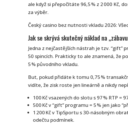
ale když si přepočítáte 96,5 % z 2 000 Kč, d
za výběr.
Český casino bez nutnosti vkladu 2026: Vš
Jak se skrývá skutečný náklad na „zábav
Jedna z nejčastějších nástrah je tzv. “gift”
50 spincích. Prakticky to ale znamená, že po
5 % původního vkladu.
But, pokud přidáte k tomu 0,75 % transakčn
vidíte, že zisk roste jen lineárně a nikdy ne
100 Kč vsazených do slotu s 97 % RTP = 9
500 Kč v “gift” programu = 5 % jen jako “p
1 200 Kč v TipSportu s 30‑násobným obrate
odečtu podmínek.