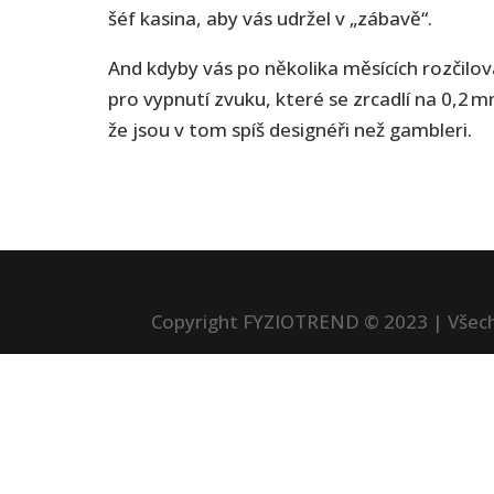
šéf kasina, aby vás udržel v „zábavě“.
And kdyby vás po několika měsících rozčilova
pro vypnutí zvuku, které se zrcadlí na 0,2 
že jsou v tom spíš designéři než gambleri.
Copyright FYZIOTREND © 2023 | Všech