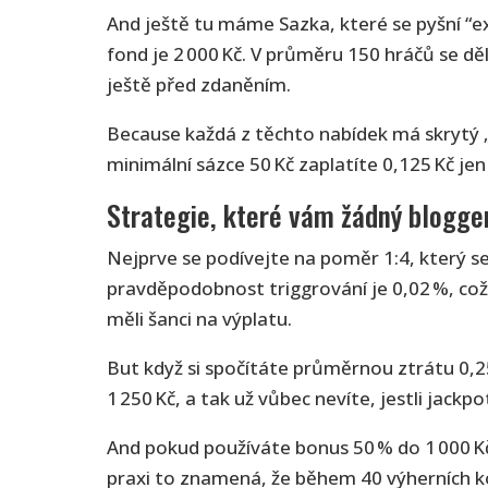
And ještě tu máme Sazka, které se pyšní “exkl
fond je 2 000 Kč. V průměru 150 hráčů se děl
ještě před zdaněním.
Because každá z těchto nabídek má skrytý „sp
minimální sázce 50 Kč zaplatíte 0,125 Kč jen a
Strategie, které vám žádný blogger
Nejprve se podívejte na poměr 1:4, který s
pravděpodobnost triggrování je 0,02 %, což
měli šanci na výplatu.
But když si spočítáte průměrnou ztrátu 0,25
1 250 Kč, a tak už vůbec nevíte, jestli jackpot
And pokud používáte bonus 50 % do 1 000 Kč
praxi to znamená, že během 40 výherních k