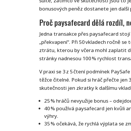
suite, zatímco ve skutečnosti jsou to je
bonusových peněz dostanete jen další 
Proč paysafecard dělá rozdíl, n
Jedna transakce přes paysafecard stojí 
„překvapení“. Při 50 vkladech ročně se 
ztrátu, kterou by včera mohl zaplatit
stránky nadnesou 100 % rychlost transa
V praxi se 3 z 5 čtení podmínek PaySafe u
těžce čitelné. Pokud si hráč přečte jen 
skutečnosti jen zkratky k dalšímu vklad
25 % hráčů nevyužije bonus – odejdou
40 % používá paysafecard jen kvůli 
výhry.
35 % očekává, že rychlá výplata se zmir