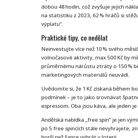
dobou 48 hodin, což zvyšuje jejich nák
na statistiku z 2023, 62 % hráčů si stěžu
výplatu“.
Praktické tipy, co nedělat
Neinvestujte více než 10 % svého měsí
volnočasové aktivity, max 500 Kč by mě
průměrnému nárůstu ztráty o 150 % běh
marketingových materiálů neuvádí.
Uvědomte si, že 1 Kč získaná během bo
podmínek – je to jako srovnávat špat
espressom. Oba jsou káva, ale jeden je
Andělská nabídka „free spin“ je jen vý
po 5 free spincích stále nevyhrajete, 
horší než šance vyhrát v loterii.