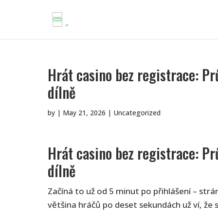
Hrát casino bez registrace: Pr
dílně
by
|
May 21, 2026
| Uncategorized
Hrát casino bez registrace: Pr
dílně
Začíná to už od 5 minut po přihlášení – str
většina hráčů po deset sekundách už ví, že 