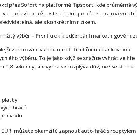
nsakcí přes Sofort na platformě Tipsport, kde průměrná v
e vám otevře možnost sáhnout po hře, která má volatil
ředvídatelná, ale s konkrétním rizikem.
mžitý výběr – První krok k odčerpání marketingové iluz
hlejší zpracování vkladu oproti tradičnímu bankovnímu
hlého výběru. To je jako když se snažíte vyhrát ve hře
 0,8 sekundy, ale výhra se rozplývá dřív, než se stihne
 platby
ových hráčů
í podvodu
50 EUR, můžete okamžitě zapnout auto-hráč s rozptylem