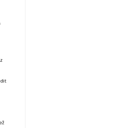
m
ez
dit
ež