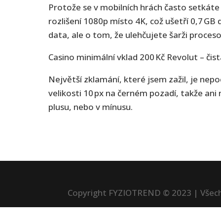
Protože se v mobilních hrách často setkáte
rozlišení 1080p místo 4K, což ušetří 0,7 GB 
data, ale o tom, že ulehčujete šarži proceso
Casino minimální vklad 200 Kč Revolut – či
Největší zklamání, které jsem zažil, je nep
velikosti 10 px na černém pozadí, takže ani n
plusu, nebo v mínusu.
Copyright FYZIOTREND © 2023 | Všech