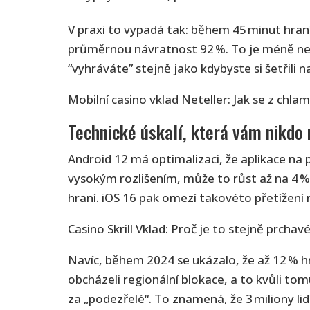
V praxi to vypadá tak: během 45 minut hran
průměrnou návratnost 92 %. To je méně než
“vyhráváte” stejně jako kdybyste si šetřili n
Mobilní casino vklad Neteller: Jak se z chla
Technické úskalí, která vám nikdo
Android 12 má optimalizaci, že aplikace na p
vysokým rozlišením, může to růst až na 4 %
hraní. iOS 16 pak omezí takovéto přetížení 
Casino Skrill Vklad: Proč je to stejně prcha
Navíc, během 2024 se ukázalo, že až 12 % hr
obcházeli regionální blokace, a to kvůli to
za „podezřelé“. To znamená, že 3 miliony lidí