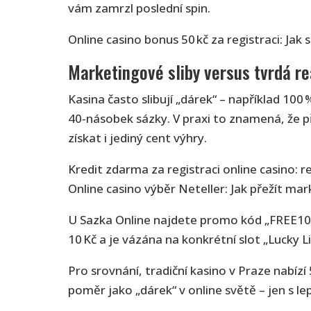
vám zamrzl poslední spin.
Online casino bonus 50 kč za registraci: Jak
Marketingové sliby versus tvrdá re
Kasina často slibují „dárek“ – například 100
40‑násobek sázky. V praxi to znamená, že př
získat i jediný cent výhry.
Kredit zdarma za registraci online casino: re
Online casino výběr Neteller: Jak přežít 
U Sazka Online najdete promo kód „FREE100“
10 Kč a je vázána na konkrétní slot „Lucky Li
Pro srovnání, tradiční kasino v Praze nabízí 
poměr jako „dárek“ v online světě – jen s l