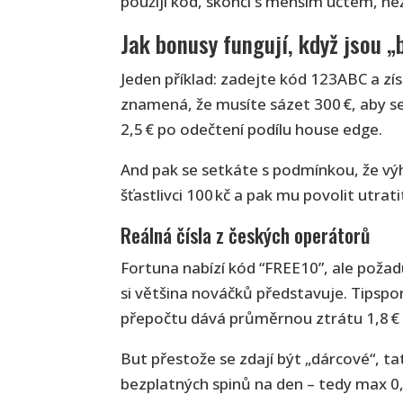
použijí kód, skončí s menším účtem, než
Jak bonusy fungují, když jsou „
Jeden příklad: zadejte kód 123ABC a zí
znamená, že musíte sázet 300 €, aby s
2,5 € po odečtení podílu house edge.
And pak se setkáte s podmínkou, že výhr
šťastlivci 100 kč a pak mu povolit utrati
Reálná čísla z českých operátorů
Fortuna nabízí kód “FREE10”, ale požad
si většina nováčků představuje. Tipspo
přepočtu dává průměrnou ztrátu 1,8 €
But přestože se zdají být „dárcové“, ta
bezplatných spinů na den – tedy max 0,