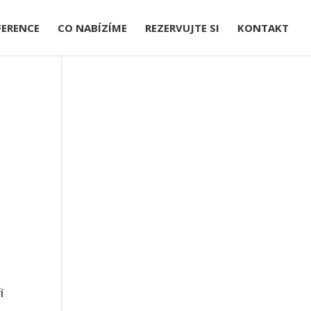
FERENCE
CO NABÍZÍME
REZERVUJTE SI
KONTAKT
í