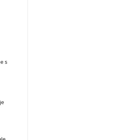
e s
je
ale