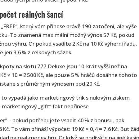
ýpočet reálných šancí
„FREE“, který vám přinese právě 190 zatočení, ale výše
notku. To znamená maximální možný výnos 57 Kč, pokud
nou výhru. Or pokud vsadíte 2 Kč na 10 Kč výherní řadu,
e jen 3,6 % z celkových sázek.
ckpoty na slotu 777 Deluxe jsou 10‑krát vyšší než na
Kč × 10 = 2 500 Kč, ale pouze 5 % hráčů dosáhne tohoto 
zůstane s průměrným výnosem pod 20 Kč.
oč to vypadá jako marketingový trik s nulovým ziskem
 marketingový „gift“ fakt nepřinese
ver” – pokud potřebujete vsadit 40 % z bonusu, pak
,6 Kč. To vám přináší výpočet: 19 Kč × 0,4 = 7,6 Kč. But žá
lad na real-money hru. Or když se podíváte na jiné kasi