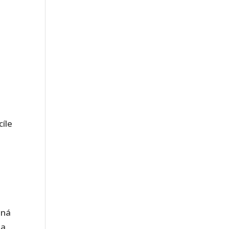
cíle
dná
na,