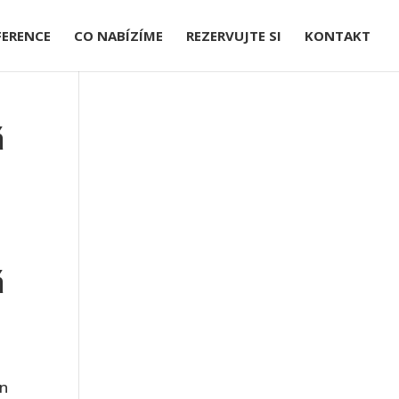
FERENCE
CO NABÍZÍME
REZERVUJTE SI
KONTAKT
á
á
en