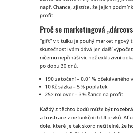
např. Chance, zjistíte, že jejich podmín
profit.
Proč se marketingová „dárcovs
“gift” v titulku je pouhý marketingový t
skutečnosti vám dává jen další výpočetn
ničemu nepřináší víc než exkluzivní odk
po dobu 30 dnů.
190 zatočení – 0,01 % očekávaného 
10 Kč sázka – 5 % poplatek
25× rollover – 3 % šance na profit
Každý z těchto bodů může být rozebrán 
a frustrace z nefunkčních UI prvků. Ať
dole, které je tak skoro nečitelné, že h