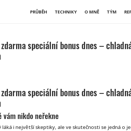
PRŮBĚH
TECHNIKY
O MNĚ
TÝM
RE
 zdarma speciální bonus dnes – chladn
m
 zdarma speciální bonus dnes – chladn
m
ré vám nikdo neřekne
 láká i největší skeptiky, ale ve skutečnosti se jedná o j