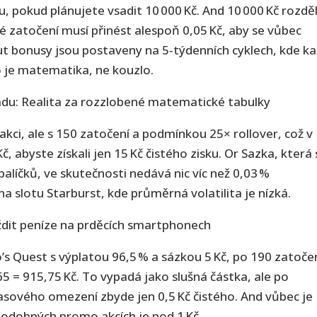
, pokud plánujete vsadit 10 000 Kč. And 10 000 Kč rozděl
 zatočení musí přinést alespoň 0,05 Kč, aby se vůbec
But bonusy jsou postaveny na 5‑týdenních cyklech, kde k
to je matematika, ne kouzlo.
ladu: Realita za rozzlobené matematické tabulky
kci, ale s 150 zatočení a podmínkou 25× rollover, což v
č, abyste získali jen 15 Kč čistého zisku. Or Sazka, která
alíčků, ve skutečnosti nedává nic víc než 0,03 %
a slotu Starburst, kde průměrná volatilita je nízká.
aždit peníze na prděcích smartphonech
’s Quest s výplatou 96,5 % a sázkou 5 Kč, po 190 zatoče
65 = 915,75 Kč. To vypadá jako slušná částka, ale po
asového omezení zbyde jen 0,5 Kč čistého. And vůbec je
podobných promo akcích je pod 1 Kč.