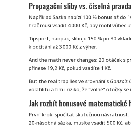
Propagační sliby vs. číselná pravd
Například Sazka nabízí 100 % bonus až do 10
hráč musí vsadit 4 000 Kč, aby mohl vůbec uv
Tipsport, naopak, slibuje 150 % po 30 vkl
k odčítání až 3 000 Kč z výher.
And the math never changes: 20 otáček s
přinese 19,2 Kč, pokud vsadíte 1 Kč.
But the real trap lies ve srovnání s
Gonzo’s 
volatilitu a tím i riziko, že “volné” otočky s
Jak rozbít bonusové matematické 
První krok: spočítat skutečnou návratnost.
20‑násobná sázka, musíte vsadit 500 Kč, a