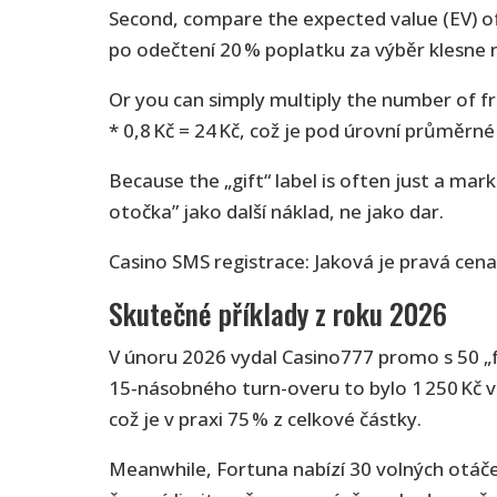
Second, compare the expected value (EV) of e
po odečtení 20 % poplatku za výběr klesne n
Or you can simply multiply the number of fr
* 0,8 Kč = 24 Kč, což je pod úrovní průměrné
Because the „gift“ label is often just a ma
otočka” jako další náklad, ne jako dar.
Casino SMS registrace: Jaková je pravá cena
Skutečné příklady z roku 2026
V únoru 2026 vydal Casino777 promo s 50 „
15‑násobného turn-overu to bylo 1 250 Kč v
což je v praxi 75 % z celkové částky.
Meanwhile, Fortuna nabízí 30 volných otáč