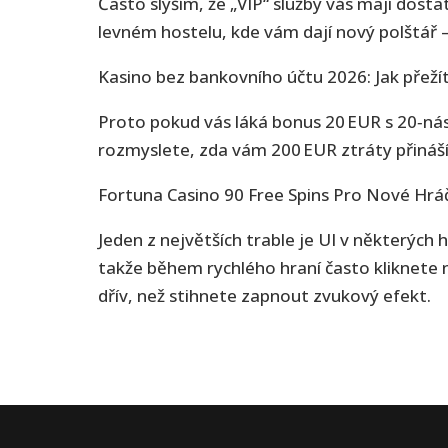
Často slyším, že „VIP“ služby vás mají dosta
levném hostelu, kde vám dají nový polštář 
Kasino bez bankovního účtu 2026: Jak přeží
Proto pokud vás láká bonus 20 EUR s 20‑ná
rozmyslete, zda vám 200 EUR ztráty přináší 
Fortuna Casino 90 Free Spins Pro Nové Hrá
Jeden z největších trable je UI v některých 
takže během rychlého hraní často kliknete n
dřív, než stihnete zapnout zvukový efekt.