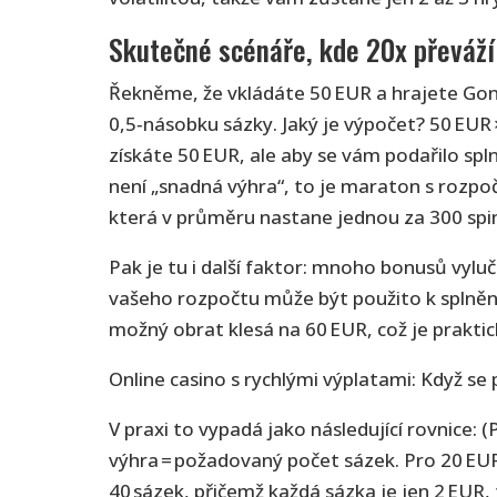
Skutečné scénáře, kde 20x převáží
Řekněme, že vkládáte 50 EUR a hrajete Gon
0,5‑násobku sázky. Jaký je výpočet? 50 EUR 
získáte 50 EUR, ale aby se vám podařilo spl
není „snadná výhra“, to je maraton s rozpo
která v průměru nastane jednou za 300 spi
Pak je tu i další faktor: mnoho bonusů vyluč
vašeho rozpočtu může být použito k splněn
možný obrat klesá na 60 EUR, což je prakti
Online casino s rychlými výplatami: Když se p
V praxi to vypadá jako následující rovnice: 
výhra = požadovaný počet sázek. Pro 20 EU
40 sázek, přičemž každá sázka je jen 2 EUR, 