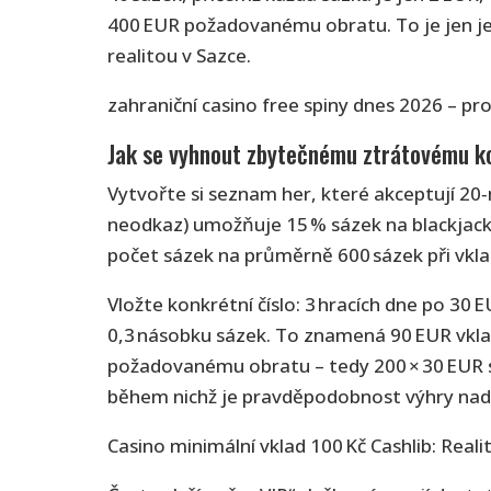
400 EUR požadovanému obratu. To je jen je
realitou v Sazce.
zahraniční casino free spiny dnes 2026 – p
Jak se vyhnout zbytečnému ztrátovému k
Vytvořte si seznam her, které akceptují 20
neodkaz) umožňuje 15 % sázek na blackjack
počet sázek na průměrně 600 sázek při vkla
Vložte konkrétní číslo: 3 hracích dne po 30
0,3 násobku sázek. To znamená 90 EUR vkla
požadovanému obratu – tedy 200 × 30 EUR s
během nichž je pravděpodobnost výhry nad 
Casino minimální vklad 100 Kč Cashlib: Reali