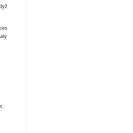
když
ces
alý
t.