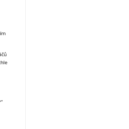
ním
ráčů
chle
P“