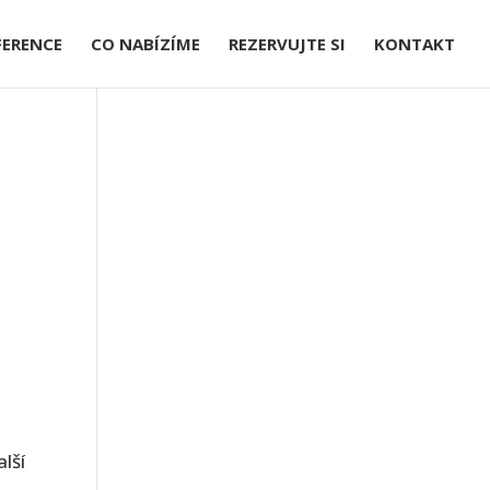
FERENCE
CO NABÍZÍME
REZERVUJTE SI
KONTAKT
lší