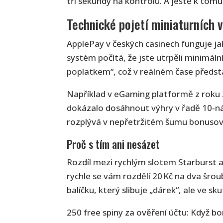
tři sekundy na kontrolu. A ještě k tomu
Technické pojetí miniaturních 
ApplePay v českých casinech funguje ja
systém počítá, že jste utrpěli minimál
poplatkem“, což v reálném čase předsta
Například v eGaming platformě z roku 2
dokázalo dosáhnout výhry v řadě 10‑nás
rozplývá v nepřetržitém šumu bonuso
Proč s tím ani nesázet
Rozdíl mezi rychlým slotem Starburst 
rychle se vám rozdělí 20 Kč na dva šrou
balíčku, který slibuje „dárek“, ale ve s
250 free spiny za ověření účtu: Když bo