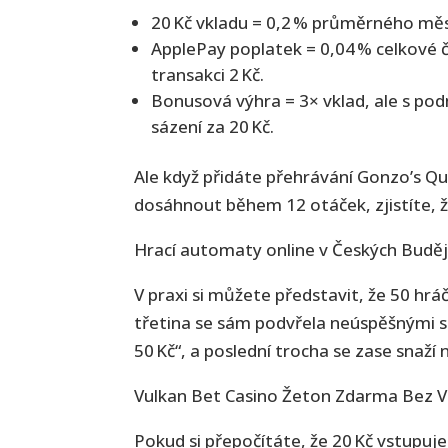
20 Kč vkladu = 0,2 % průměrného měs
ApplePay poplatek = 0,04 % celkové
transakci 2 Kč.
Bonusová výhra = 3× vklad, ale s po
sázení za 20 Kč.
Ale když přidáte přehrávání Gonzo’s Que
dosáhnout během 12 otáček, zjistíte, ž
Hrací automaty online v Českých Buděj
V praxi si můžete představit, že 50 hrá
třetina se sám podvřela neúspěšnými s
50 Kč“, a poslední trocha se zase snaží
Vulkan Bet Casino Žeton Zdarma Bez V
Pokud si přepočítáte, že 20 Kč vstupu