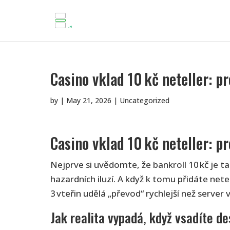
Casino vklad 10 kč neteller: p
by
|
May 21, 2026
| Uncategorized
Casino vklad 10 kč neteller: p
Nejprve si uvědomte, že bankroll 10 kč je ta
hazardních iluzí. A když k tomu přidáte net
3 vteřin udělá „převod“ rychlejší než server 
Jak realita vypadá, když vsadíte d