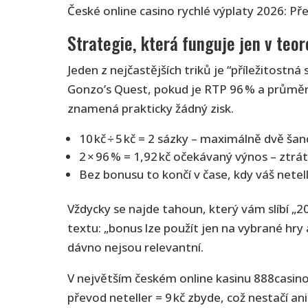
České online casino rychlé výplaty 2026: Pře
Strategie, která funguje jen v teor
Jeden z nejčastějších triků je “příležitostn
Gonzo’s Quest, pokud je RTP 96 % a průměrná 
znamená prakticky žádný zisk.
10 kč ÷ 5 kč = 2 sázky – maximálně dvě šan
2 × 96 % = 1,92 kč očekávaný výnos – ztrát
Bez bonusu to končí v čase, kdy váš netel
Vždycky se najde tahoun, který vám slíbí „20
textu: „bonus lze použít jen na vybrané hry
dávno nejsou relevantní.
V největším českém online kasinu 888casino 
převod neteller = 9 kč zbyde, což nestačí 