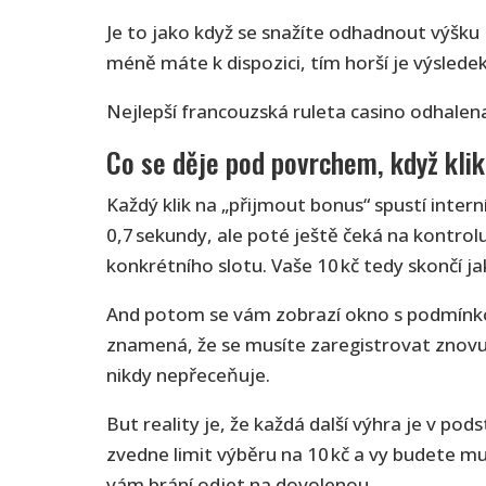
Je to jako když se snažíte odhadnout výšku 
méně máte k dispozici, tím horší je výsledek
Nejlepší francouzská ruleta casino odhalen
Co se děje pod povrchem, když kli
Každý klik na „přijmout bonus“ spustí inter
0,7 sekundy, ale poté ještě čeká na kontrol
konkrétního slotu. Vaše 10 kč tedy skončí j
And potom se vám zobrazí okno s podmínkou „
znamená, že se musíte zaregistrovat znovu 
nikdy nepřeceňuje.
But reality je, že každá další výhra je v p
zvedne limit výběru na 10 kč a vy budete mu
vám brání odjet na dovolenou.