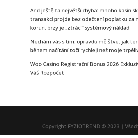
And ještě ta největší chyba: mnoho kasin sk
transakcí projde bez odečtení poplatku za n
korun, brzy je „ztrácí“ systémový náklad.
Nechám vás s tím: opravdu mě štve, jak ten
během načítání točí rychleji než moje trpěli
Woo Casino Registrační Bonus 2026 Exkluziv
Váš Rozpočet
Copyright FYZIOTREND © 2023 | Všech