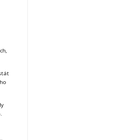
ch,
stát
ého
ly
.