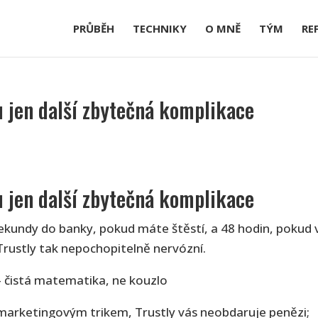
PRŮBĚH
TECHNIKY
O MNĚ
TÝM
RE
u jen další zbytečná komplikace
u jen další zbytečná komplikace
 sekundy do banky, pokud máte štěstí, a 48 hodin, pokud 
 Trustly tak nepochopitelně nervózní.
– čistá matematika, ne kouzlo
n marketingovým trikem, Trustly vás neobdaruje penězi;