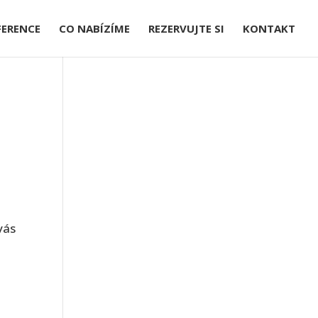
FERENCE
CO NABÍZÍME
REZERVUJTE SI
KONTAKT
vás