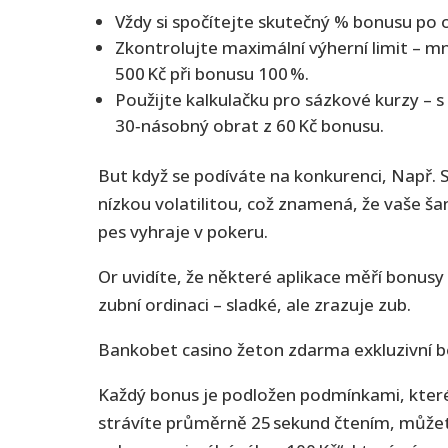
Vždy si spočítejte skutečný % bonusu po 
Zkontrolujte maximální výherní limit – m
500 Kč při bonusu 100 %.
Použijte kalkulačku pro sázkové kurzy – s
30‑násobný obrat z 60 Kč bonusu.
But když se podíváte na konkurenci, Např. S
nízkou volatilitou, což znamená, že vaše ša
pes vyhraje v pokeru.
Or uvidíte, že některé aplikace měří bonusy 
zubní ordinaci – sladké, ale zrazuje zub.
Bankobet casino žeton zdarma exkluzivní b
Každý bonus je podložen podmínkami, které
strávíte průměrně 25 sekund čtením, můžete 