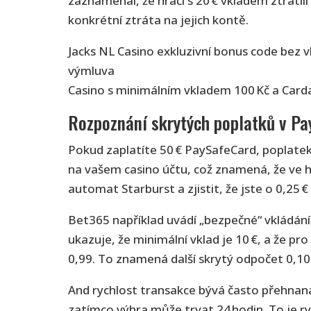
zaznamenal, že hráči s 20 € vkladem ztratili 
konkrétní ztráta na jejich kontě.
Jacks NL Casino exkluzivní bonus code bez v
výmluva
Casino s minimálním vkladem 100 Kč a Carda
Rozpoznání skrytých poplatků v P
Pokud zaplatíte 50 € PaySafeCard, poplatek 
na vašem casino účtu, což znamená, že ve hře
automat Starburst a zjistit, že jste o 0,25 
Bet365 například uvádí „bezpečné“ vkládán
ukazuje, že minimální vklad je 10 €, a že p
0,99. To znamená další skrytý odpočet 0,10 
And rychlost transakce bývá často přehnaná 
zatímco výhra může trvat 24 hodin. To je ry