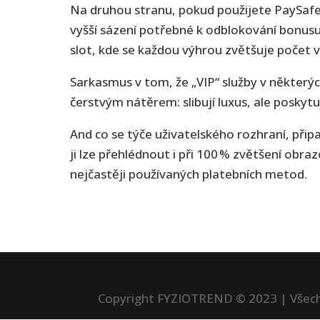
Na druhou stranu, pokud použijete PaySafeCar
vyšší sázení potřebné k odblokování bonusu
slot, kde se každou výhrou zvětšuje počet vý
Sarkasmus v tom, že „VIP“ služby v některýc
čerstvým nátěrem: slibují luxus, ale poskytu
And co se týče uživatelského rozhraní, přip
ji lze přehlédnout i při 100 % zvětšení obr
nejčastěji používaných platebních metod.
Copyright FYZIOTREND © 2023 | Všech