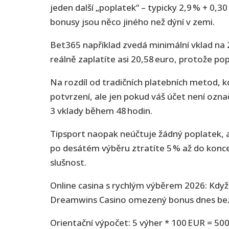
jeden další „poplatek“ – typicky 2,9 % + 0,30 
bonusy jsou něco jiného než dýní v zemi.
Bet365 například zvedá minimální vklad na 
reálně zaplatíte asi 20,58 euro, protože pop
Na rozdíl od tradičních platebních metod, k
potvrzení, ale jen pokud váš účet není označ
3 vklady během 48 hodin.
Tipsport naopak neúčtuje žádný poplatek, al
po desátém výběru ztratíte 5 % až do konce
slušnost.
Online casina s rychlým výběrem 2026: Když 
Dreamwins Casino omezený bonus dnes bez 
Orientační výpočet: 5 výher * 100 EUR = 500