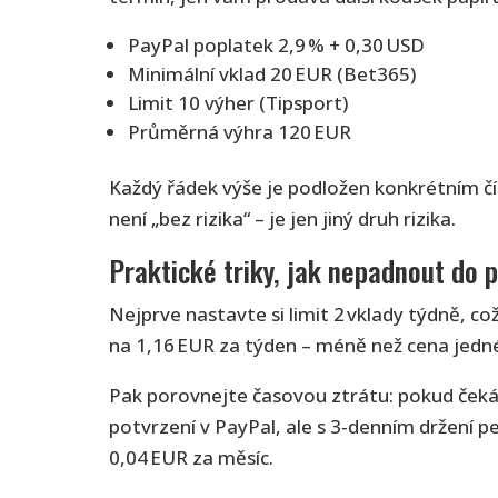
PayPal poplatek 2,9 % + 0,30 USD
Minimální vklad 20 EUR (Bet365)
Limit 10 výher (Tipsport)
Průměrná výhra 120 EUR
Každý řádek výše je podložen konkrétním čí
není „bez rizika“ – je jen jiný druh rizika.
Praktické triky, jak nepadnout do 
Nejprve nastavte si limit 2 vklady týdně, c
na 1,16 EUR za týden – méně než cena jedné
Pak porovnejte časovou ztrátu: pokud čeká
potvrzení v PayPal, ale s 3‑denním držení p
0,04 EUR za měsíc.