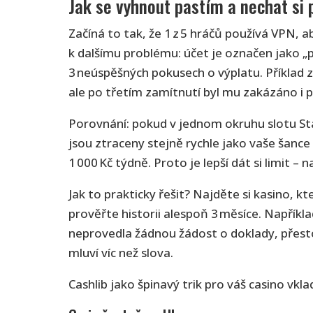
Jak se vyhnout pastím a nechat si 
Začíná to tak, že 1 z 5 hráčů používá VPN, 
k dalšímu problému: účet je označen jako „
3 neúspěšných pokusech o výplatu. Příklad z 
ale po třetím zamítnutí byl mu zakázáno i př
Porovnání: pokud v jednom okruhu slotu Star
jsou ztraceny stejně rychle jako vaše šance
1 000 Kč týdně. Proto je lepší dát si limit – 
Jak to prakticky řešit? Najděte si kasino, 
prověřte historii alespoň 3 měsíce. Napřík
neprovedla žádnou žádost o doklady, přestož
mluví víc než slova.
Cashlib jako špinavý trik pro váš casino vkla