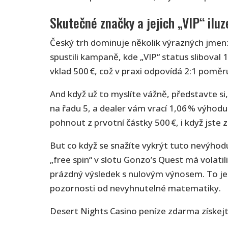
Skutečné značky a jejich „VIP“ iluz
Český trh dominuje několik výrazných jmen: 
spustili kampaně, kde „VIP“ status sliboval
vklad 500 €, což v praxi odpovídá 2:1 poměru
And když už to myslíte vážně, představte si, 
na řadu 5, a dealer vám vrací 1,06 % výhodu
pohnout z prvotní částky 500 €, i když jste zt
But co když se snažíte vykrýt tuto nevýhodu
„free spin“ v slotu Gonzo’s Quest má volatili
prázdný výsledek s nulovým výnosem. To je 
pozornosti od nevyhnutelné matematiky.
Desert Nights Casino peníze zdarma získejte