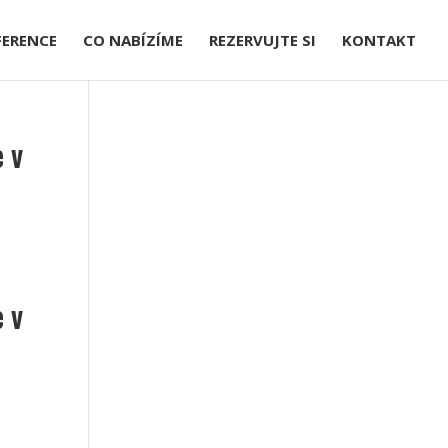
FERENCE
CO NABÍZÍME
REZERVUJTE SI
KONTAKT
 v
 v