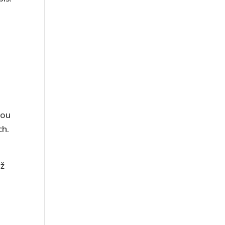
tou
ch.
yž
e