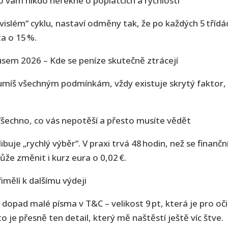
Co vám nikdo neřekne o poplatcích a rychlosti
vislém“ cyklu, nastaví odměny tak, že po každých 5 třídá
ta o 15 %.
usem 2026 – Kde se peníze skutečně ztrácejí
rozumíš všechným podmínkám, vždy existuje skrytý faktor,
šechno, co vás nepotěší a přesto musíte vědět
buje „rychlý výběr“. V praxi trvá 48 hodin, než se finančn
že změnit i kurz eura o 0,02 €.
imělí k dalšímu výdeji
 dopad malé písma v T&C – velikost 9 pt, která je pro oči
to je přesně ten detail, který mě naštěstí ještě víc štve.