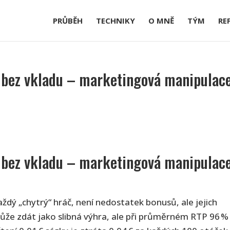
PRŮBĚH
TECHNIKY
O MNĚ
TÝM
RE
 bez vkladu – marketingová manipulace
 bez vkladu – marketingová manipulace
ždý „chytrý“ hráč, není nedostatek bonusů, ale jejich
že zdát jako slibná výhra, ale při průměrném RTP 96 %