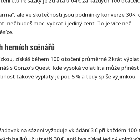
čtení 0,01 € sázky je ztráta 0,04 € za každých 100 otáček
arma“, ale ve skutečnosti jsou podmínky konverze 30×, 
t, než budeš moci vybrat i jediný cent. To je více než
ěsíce.
h herních scénářů
 nízkou, získáš během 100 otočení průměrně 2 krát výpla
vnáš s Gonzo’s Quest, kde vysoká volatilita může přinést
nost takové výplaty je pod 5 % a tedy spíše výjimkou.
žadavek na sázení vyžaduje vkládání 3 € při každém 100‑
h balíků už utratíš 30 €, aniž bys získal jediný volný vý