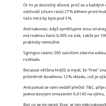
Or to je skutečný důvod, proč se u každýc
odchodů (churn rate) 27 % během první hodi
tato míra by byla pod 5 %.
And nakonec, když vyměřujete svou strategii,
má reálnou šanci 0,005 na zisk, takže po 1
prakticky nemožné.
5gringos casino 200 zatočení zdarma exkluz
rozkladu
Because většina hráčů si myslí, že “free” 
průměrně dosáhnou 12 % vkladu, což je výše
And pokud se vám nedaří přečíst T&C, připra
jednorázovým omezením 0,01 Kč na výhru, a
But co se mi nejvíc štve, je ten mikroskopick