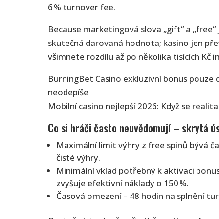
6 % turnover fee.
Because marketingová slova „gift“ a „free“
skutečná darovaná hodnota; kasino jen přev
všimnete rozdílu až po několika tisících Kč 
BurningBet Casino exkluzivní bonus pouze d
neodepíše
Mobilní casino nejlepší 2026: Když se real
Co si hráči často neuvědomují – skrytá ús
Maximální limit výhry z free spinů bývá č
čisté výhry.
Minimální vklad potřebný k aktivaci bonus
zvyšuje efektivní náklady o 150 %.
Časová omezení – 48 hodin na splnění tur