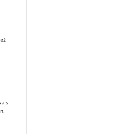
než
vá s
in,