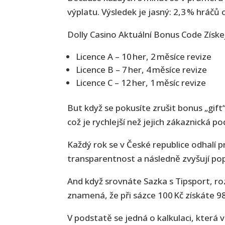
výplatu. Výsledek je jasný: 2,3 % hráčů 
Dolly Casino Aktuální Bonus Code Zís
Licence A – 10 her, 2 měsíce revize
Licence B – 7 her, 4 měsíce revize
Licence C – 12 her, 1 měsíc revize
But když se pokusíte zrušit bonus „gif
což je rychlejší než jejich zákaznická p
Každý rok se v České republice odhalí 
transparentnost a následně zvyšují pop
And když srovnáte Sazka s Tipsport, ro
znamená, že při sázce 100 Kč získáte 98
V podstatě se jedná o kalkulaci, která v