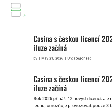
Casina s českou licencí 20
iluze začíná
by
|
May 21, 2026
| Uncategorized
Casina s českou licencí 20
iluze začíná
Rok 2026 přináší 12 nových licencí, ale
lednu, umožňuje provozovat pouze 3 typ