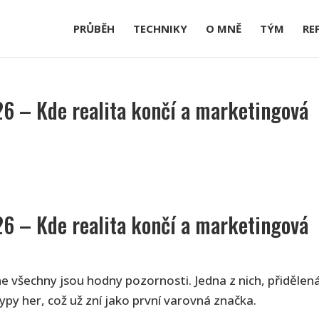
PRŮBĚH
TECHNIKY
O MNĚ
TÝM
RE
26 – Kde realita končí a marketingová
26 – Kde realita končí a marketingová
 ne všechny jsou hodny pozornosti. Jedna z nich, přidělen
y her, což už zní jako první varovná značka.