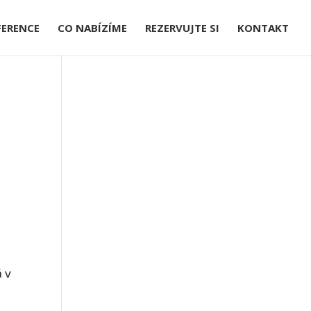
FERENCE
CO NABÍZÍME
REZERVUJTE SI
KONTAKT
á v